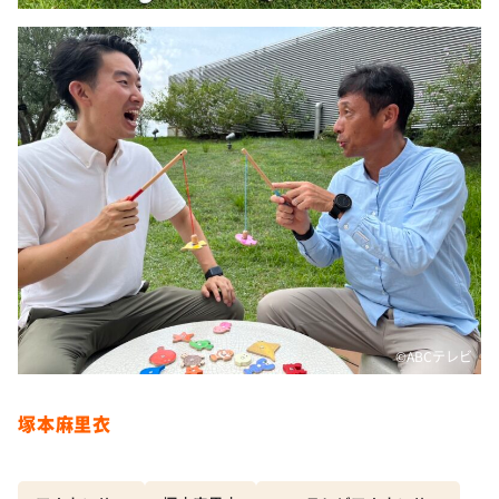
©️ABCテレビ
塚本麻里衣