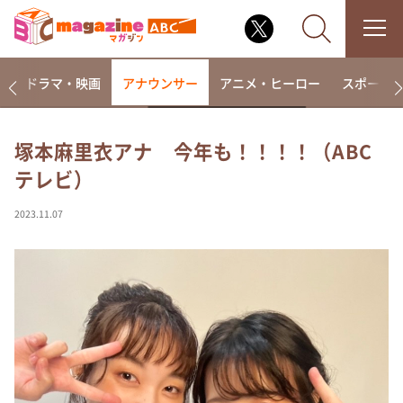
楽
ドラマ・映画
アナウンサー
アニメ・ヒーロー
スポーツ
塚本麻里衣アナ 今年も！！！！（ABC
テレビ）
なるみ・岡村の過ぎるTV
相席食堂
2023.11.07
これ余談なんですけど・・・
～人生密着トークバラエティ！～ やすとものいたっ
て真剣です
探偵！ナイトスクープ
news おかえり
河合＆A.B.C-Z塚田×福井アナ「なんでやねん！？」
（news おかえり）