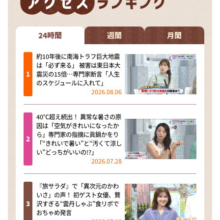
24時間
週間
月間
約10年後に南海トラフ巨大地震
は「必ず来る」 被害は東日本大
震災の15倍…専門家断言「人生
のスケジュールに入れて」
2026.08.06
40℃超え続出！ 異常な暑さの原
因は「空気がきれいになったか
ら」専門家の指摘に眞鍋かをり
「“きれいで暑い”と“汚くて涼し
い”どっちがいいの!?」
2026.07.28
『旅サラダ』で「異次元のかわ
いさ」の声！ 初ゲスト女優、贅
沢すぎる“雲丹しゃぶ”食リポで
おちゃめ発言