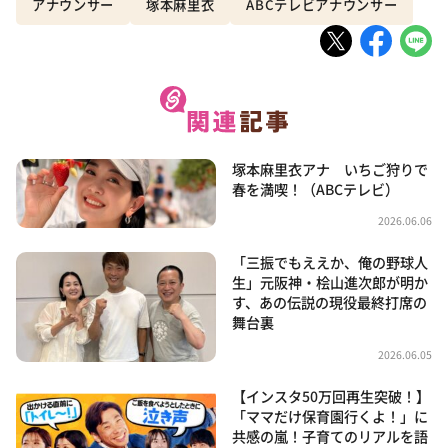
アナウンサー
塚本麻里衣
ABCテレビアナウンサー
塚本麻里衣アナ いちご狩りで
春を満喫！（ABCテレビ）
2026.06.06
「三振でもええか、俺の野球人
生」元阪神・桧山進次郎が明か
す、あの伝説の現役最終打席の
舞台裏
2026.06.05
【インスタ50万回再生突破！】
「ママだけ保育園行くよ！」に
共感の嵐！子育てのリアルを語