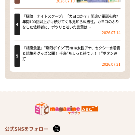
2026.07.10
『探偵！ナイトスクープ』「カヨコか？」間違い電話を約7
年間100回以上かけ続けてくる見知らぬ男性。カヨコのふり
をした依頼者に、ポツリと呟いた言葉は…
2026.07.14
『相席食堂』“爆烈ボイン”元NHK女性アナ、セクシー水着姿
＆規格外グッズ公開！ 千鳥“ちょっと待てぃ！！”ボタン連
打
2026.07.21
公式SNSをフォロー