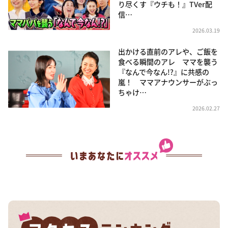
り尽くす『ウチも！』TVer配
信…
2026.03.19
出かける直前のアレや、ご飯を
食べる瞬間のアレ ママを襲う
『なんで今なん!?』に共感の
嵐！ ママアナウンサーがぶっ
ちゃけ…
2026.02.27