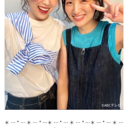
DAIGOも台所 ～きょうの献立 何にする？～
本日はダイアンなり！シーズン２
朝だ！生です旅サラダ
教えて！ニュースライブ 正義のミカタ
ＬＩＦＥ～夢のカタチ～
新婚さんいらっしゃい！
ポツンと一軒家
ザキ山小屋本館
ぺこぱのまるスポ
アナ回覧板
©️ABCテレビ
＊ … * … ＊ … * …＊ … * … ＊ … * …＊ … * … ＊ …