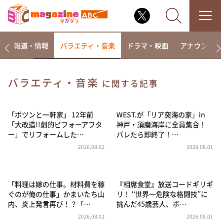
ー
報道・情報
バラエティ・音楽
ドラマ・映画
アナウンサ
バラエティ・音楽
に関する記事
なるみ・岡村の過ぎるTV
相席食堂
「ポツンと一軒家」 12年前
WEST.が「リア突海の家」in
「大改造!!劇的ビフォーアフタ
神戸・須磨海岸に全員集合！
これ余談なんですけど・・・
ー」でリフォームした…
バレたら即終了！…
～人生密着トークバラエティ！～ やすとものいたっ
2026.08.02
2026.08.01
て真剣です
探偵！ナイトスクープ
「料理は嫁の仕事。材料費を稼
『相席食堂』放送コードギリギ
news おかえり
ぐのが俺の仕事」かまいたち山
リ！ “世界一危険な格闘技”に
河合＆A.B.C-Z塚田×福井アナ「なんでやねん！？」
内、炎上発言再び！？「…
挑んだ45歳芸人、ボ…
（news おかえり）
2026.08.01
2026.08.01