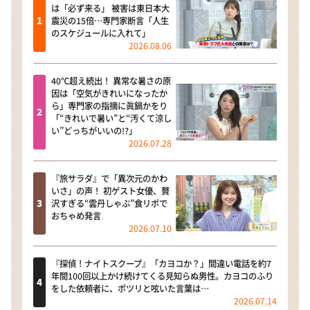
は「必ず来る」 被害は東日本大
震災の15倍…専門家断言「人生
のスケジュールに入れて」
2026.08.06
40℃超え続出！ 異常な暑さの原
因は「空気がきれいになったか
ら」専門家の指摘に眞鍋かをり
「“きれいで暑い”と“汚くて涼し
い”どっちがいいの!?」
2026.07.28
『旅サラダ』で「異次元のかわ
いさ」の声！ 初ゲスト女優、贅
沢すぎる“雲丹しゃぶ”食リポで
おちゃめ発言
2026.07.10
『探偵！ナイトスクープ』「カヨコか？」間違い電話を約7
年間100回以上かけ続けてくる見知らぬ男性。カヨコのふり
をした依頼者に、ポツリと呟いた言葉は…
2026.07.14