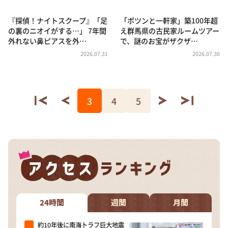
『探偵！ナイトスクープ』「足
「ポツンと一軒家」築100年超
の裏のニオイがする…」 7年間
え群馬県の古民家ルームツアー
外れない鼻ピアスを外…
で、謎のお宝がザクザ…
2026.07.31
2026.07.30
3
4
5
24時間
週間
月間
約10年後に南海トラフ巨大地震