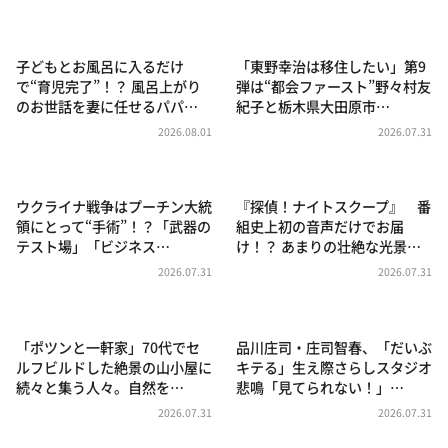
DAIGOも台所 ～きょうの献立 何にする？～
本日はダイアンなり！シーズン２
子どもとお風呂に入るだけ
「東野幸治は移住したい」第9
朝だ！生です旅サラダ
で“育児完了”！？ 風呂上がり
弾は“都会ファースト”野々村友
のお世話を妻に任せるパパ…
紀子と栃木県大田原市…
教えて！ニュースライブ 正義のミカタ
2026.08.01
2026.07.31
ＬＩＦＥ～夢のカタチ～
新婚さんいらっしゃい！
ウクライナ戦争はプーチン大統
『探偵！ナイトスクープ』 番
ポツンと一軒家
領にとって“手術”！？「武器の
組史上初の音声だけでお届
テスト場」「ビジネス…
け！？ あまりの壮絶な光景…
ザキ山小屋本館
2026.07.31
2026.07.31
ぺこぱのまるスポ
アナ回覧板
「ポツンと一軒家」70代でセ
品川庄司・庄司智春、「だいぶ
ルフビルドした絶景の山小屋に
キテる」生え際さらしスタジオ
続々と集う人々。自然を…
悲鳴「見てられない！」…
2026.07.31
2026.07.31