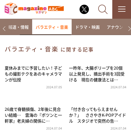
ー
報道・情報
バラエティ・音楽
ドラマ・映画
アナウンサ
バラエティ・音楽
に関する記事
なるみ・岡村の過ぎるTV
相席食堂
夏休みまでに予習したい！子ど
一昨年、大腸ポリープを20個
もの撮影テクをあのキャメラマ
以上発見し、摘出手術を3回受
これ余談なんですけど・・・
ンが伝授
ける 現在の健康法とは…
～人生密着トークバラエティ！～ やすとものいたっ
2024.07.05
2024.07.04
て真剣です
探偵！ナイトスクープ
26歳で脊髄損傷、2年後に見合
「付き合ってもらえません
news おかえり
い結婚… 雲海の『ポツンと一
か？」 ささやきK-POPアイド
河合＆A.B.C-Z塚田×福井アナ「なんでやねん！？」
軒家』老夫婦の関係に…
ル スタジオで突然の告…
（news おかえり）
2024.07.04
2024.07.04