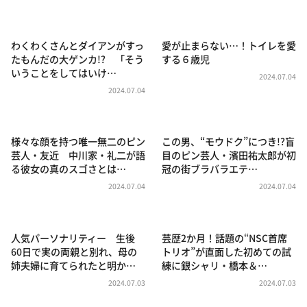
DAIGOも台所 ～きょうの献立 何にする？～
本日はダイアンなり！シーズン２
わくわくさんとダイアンがすっ
愛が止まらない…！トイレを愛
朝だ！生です旅サラダ
たもんだの大ゲンカ!? 「そう
する６歳児
いうことをしてはいけ…
教えて！ニュースライブ 正義のミカタ
2024.07.04
2024.07.04
ＬＩＦＥ～夢のカタチ～
新婚さんいらっしゃい！
様々な顔を持つ唯一無二のピン
この男、“モウドク”につき!?盲
ポツンと一軒家
芸人・友近 中川家・礼二が語
目のピン芸人・濱田祐太郎が初
る彼女の真のスゴさとは…
冠の街ブラバラエテ…
ザキ山小屋本館
2024.07.04
2024.07.04
ぺこぱのまるスポ
アナ回覧板
人気パーソナリティー 生後
芸歴2か月！話題の“NSC首席
60日で実の両親と別れ、母の
トリオ”が直面した初めての試
姉夫婦に育てられたと明か…
練に銀シャリ・橋本＆…
2024.07.03
2024.07.03