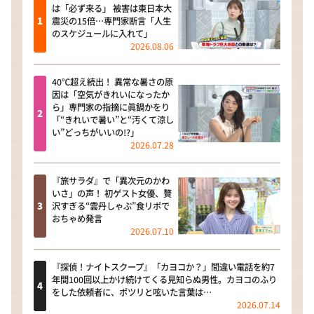
は「必ず来る」 被害は東日本大
震災の15倍…専門家断言「人生
のスケジュールに入れて」
2026.08.06
40℃超え続出！ 異常な暑さの原
因は「空気がきれいになったか
ら」専門家の指摘に眞鍋かをり
「“きれいで暑い”と“汚くて涼し
い”どっちがいいの!?」
2026.07.28
『旅サラダ』で「異次元のかわ
いさ」の声！ 初ゲスト女優、贅
沢すぎる“雲丹しゃぶ”食リポで
おちゃめ発言
2026.07.10
『探偵！ナイトスクープ』「カヨコか？」間違い電話を約7
年間100回以上かけ続けてくる見知らぬ男性。カヨコのふり
をした依頼者に、ポツリと呟いた言葉は…
2026.07.14