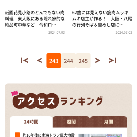
祇園花見小路のとんでもない肉
62歳には見えない筋肉ムッキ
料理 東大阪にある隠れ家的な
ムキ店主が作る！ 大阪・八尾
絶品町中華など 令和ロ…
の行列そば＆釜めし店に…
2024.07.03
2024.07.03
243
244
245
24時間
週間
月間
約10年後に南海トラフ巨大地震