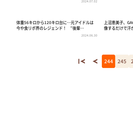
2024.07.02
体重56キロから120キロ台に…元アイドルは
上沼恵美子、GA
今や食リポ界のレジェンド！ “後輩…
像するだけで汗
2024.06.30
244
245