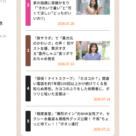
7.01
河合＆A.B.C-Z塚田×福井アナ
家の指摘に眞鍋かをり
「“きれいで暑い”と“汚
「なんでやねん！？」（news お
くて涼しい”どっちがい
かえり）
いの!?」
水
2026.07.28
DAIGOも台所 ～きょうの献立 何
にする？～
6.30
『旅サラダ』で「異次元
のかわいさ」の声！ 初ゲ
本日はダイアンなり！シーズン２
スト女優、贅沢すぎ
る“雲丹しゃぶ”食リポで
朝だ！生です旅サラダ
おちゃめ発言
2026.07.10
教えて！ニュースライブ 正義の
ミカタ
『探偵！ナイトスクープ』「カヨコか？」間違
い電話を約7年間100回以上かけ続けてくる見
ＬＩＦＥ～夢のカタチ～
知らぬ男性。カヨコのふりをした依頼者に、ポ
ツリと呟いた言葉は…
2026.07.14
新婚さんいらっしゃい！
ポツンと一軒家
『相席食堂』“爆烈ボイン”元NHK女性アナ、セ
クシー水着姿＆規格外グッズ公開！ 千鳥“ちょ
っと待てぃ！！”ボタン連打
ザキ山小屋本館
2026.07.21