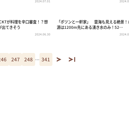
2024.07.01
2024.0
CKTが料理を辛口審査！？想
「ポツンと一軒家」 雲海も見える絶景！
が出てきそう
源は1200m先にある湧き水のみ！52…
2024.06.30
2024.0
246
247
248
341
…