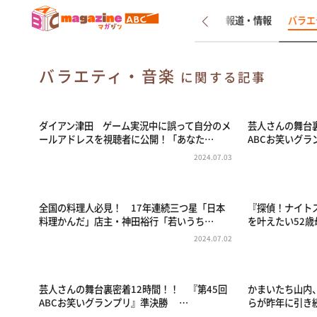
新着
インタビュー
報道・情報
バラエ
バラエティ・音楽
に関する記事
ダイアン津田 ゲーム実況中に誤って自分のメ
芸人さんの舞台裏
ールアドレスを視聴者に公開！「あなた…
ABCお笑いグ
2024.07.03
全国の料理人必見！ 17年連続三つ星「日本
『探偵！ナイト
料理かんだ」店主・神田裕行「若いうち…
を叶えたい52歳
2024.07.02
芸人さんの舞台裏密着12時間！！ 『第45回
かまいたち山内
ABCお笑いグランプリ』準決勝 …
らが昨年に引き