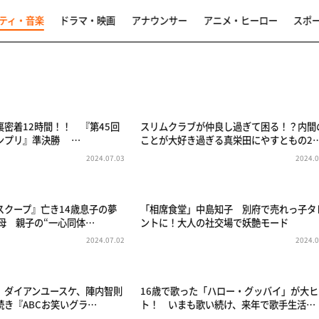
ティ・音楽
ドラマ・映画
アナウンサー
アニメ・ヒーロー
スポ
密着12時間！！ 『第45回
スリムクラブが仲良し過ぎて困る！？内間
ランプリ』準決勝 …
ことが大好き過ぎる真栄田にやすともの2
2024.07.03
2024.0
スクープ』亡き14歳息子の夢
「相席食堂」中島知子 別府で売れっ子タ
母 親子の“一心同体…
ントに！大人の社交場で妖艶モード
2024.07.02
2024.0
、ダイアンユースケ、陣内智則
16歳で歌った「ハロー・グッバイ」が大ヒ
続き『ABCお笑いグラ…
ト！ いまも歌い続け、来年で歌手生活…