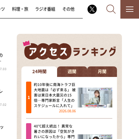
ーツ
料理・旅
ラジオ番組
その他
の
なるみ・岡村の過ぎるTV
…
7.03
相席食堂
24時間
週間
月間
これ余談なんですけど・・・
約10年後に南海トラフ巨
大地震は「必ず来る」 被
レ
害は東日本大震災の15
～人生密着トークバラエティ！
倍…専門家断言「人生の
～ やすとものいたって真剣です
7.02
スケジュールに入れて」
2026.08.06
探偵！ナイトスクープ
40℃超え続出！ 異常な
ッ
news おかえり
暑さの原因は「空気がき
れいになったから」専門