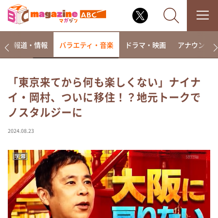
ー
報道・情報
バラエティ・音楽
ドラマ・映画
アナウンサ
「東京来てから何も楽しくない」ナイナ
イ・岡村、ついに移住！？地元トークで
なるみ・岡村の過ぎるTV
ノスタルジーに
相席食堂
これ余談なんですけど・・・
2024.08.23
～人生密着トークバラエティ！～ やすとものいたっ
て真剣です
探偵！ナイトスクープ
news おかえり
河合＆A.B.C-Z塚田×福井アナ「なんでやねん！？」
（news おかえり）