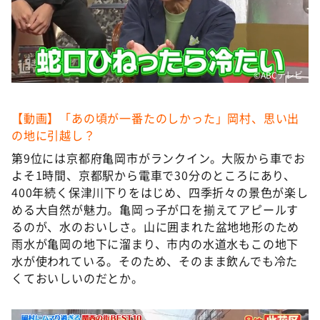
©️ABCテレビ
【動画】「あの頃が一番たのしかった」岡村、思い出
の地に引越し？
第9位には京都府亀岡市がランクイン。大阪から車でお
よそ1時間、京都駅から電車で30分のところにあり、
400年続く保津川下りをはじめ、四季折々の景色が楽し
める大自然が魅力。亀岡っ子が口を揃えてアピールす
るのが、水のおいしさ。山に囲まれた盆地地形のため
雨水が亀岡の地下に溜まり、市内の水道水もこの地下
水が使われている。そのため、そのまま飲んでも冷た
くておいしいのだとか。