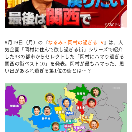
DAIGOも台所 ～きょうの献立 何にする？～
本日はダイアンなり！シーズン２
朝だ！生です旅サラダ
©️ABCテレビ
教えて！ニュースライブ 正義のミカタ
8月19日（月）の『
なるみ・岡村の過ぎるTV
』は、人
ＬＩＦＥ～夢のカタチ～
気企画「岡村に住んで欲し過ぎる街」シリーズで紹介
新婚さんいらっしゃい！
した33の都市からセレクトした「岡村にハマり過ぎる
関西の街ベスト10」を発表。岡村が最もハマった、思
ポツンと一軒家
い出があふれ過ぎる第1位の街とは…？
ザキ山小屋本館
ぺこぱのまるスポ
アナ回覧板