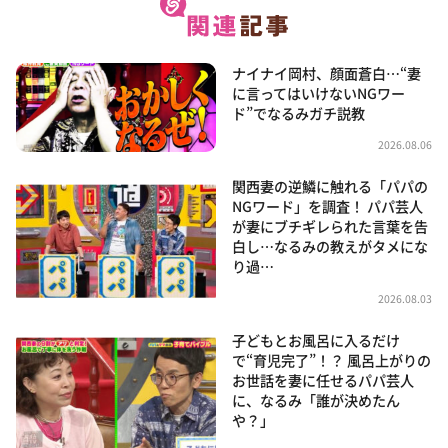
ナイナイ岡村、顔面蒼白…“妻
に言ってはいけないNGワー
ド”でなるみガチ説教
2026.08.06
関西妻の逆鱗に触れる「パパの
NGワード」を調査！ パパ芸人
が妻にブチギレられた言葉を告
白し…なるみの教えがタメにな
り過…
2026.08.03
子どもとお風呂に入るだけ
で“育児完了”！？ 風呂上がりの
お世話を妻に任せるパパ芸人
に、なるみ「誰が決めたん
や？」