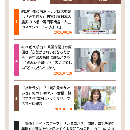
約10年後に南海トラフ巨大地震
は「必ず来る」 被害は東日本大
震災の15倍…専門家断言「人生
のスケジュールに入れて」
2026.08.06
40℃超え続出！ 異常な暑さの原
因は「空気がきれいになったか
ら」専門家の指摘に眞鍋かをり
「“きれいで暑い”と“汚くて涼し
い”どっちがいいの!?」
2026.07.28
『旅サラダ』で「異次元のかわ
いさ」の声！ 初ゲスト女優、贅
沢すぎる“雲丹しゃぶ”食リポで
おちゃめ発言
2026.07.10
『探偵！ナイトスクープ』「カヨコか？」間違い電話を約7
年間100回以上かけ続けてくる見知らぬ男性。カヨコのふり