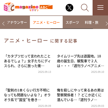
画
アナウンサー
アニメ・ヒーロー
スポーツ
料理・旅
ラ
アニメ・ヒーロー
に関する記事
なるみ・岡村の過ぎるTV
相席食堂
「カタブツだって言われたこと
タイムリープ先は遊園地。18
あるでしょ？」女子たちにディ
歳の誕生日、観覧車で２人
これ余談なんですけど・・・
スられ、さらに放った衝…
は・・・『週刊ラノベアニメ…
～人生密着トークバラエティ！～ やすとものいたっ
2025.09.13
2025.09.10
て真剣です
探偵！ナイトスクープ
「聖剣の1本くらい行方不明に
俺を殺しにやって来るあの男は
news おかえり
なっても問題ないよな？」オラ
警察関係者！？ どこか近くに
河合＆A.B.C-Z塚田×福井アナ「なんでやねん！？」
オラ系で“国宝”を巻き…
潜んでいる…『週刊ラノ…
（news おかえり）
2025.09.09
2025.09.03