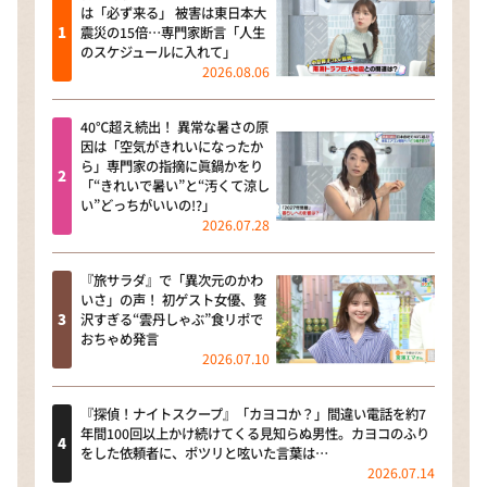
は「必ず来る」 被害は東日本大
震災の15倍…専門家断言「人生
のスケジュールに入れて」
2026.08.06
40℃超え続出！ 異常な暑さの原
因は「空気がきれいになったか
ら」専門家の指摘に眞鍋かをり
「“きれいで暑い”と“汚くて涼し
い”どっちがいいの!?」
2026.07.28
『旅サラダ』で「異次元のかわ
いさ」の声！ 初ゲスト女優、贅
沢すぎる“雲丹しゃぶ”食リポで
おちゃめ発言
2026.07.10
『探偵！ナイトスクープ』「カヨコか？」間違い電話を約7
年間100回以上かけ続けてくる見知らぬ男性。カヨコのふり
をした依頼者に、ポツリと呟いた言葉は…
2026.07.14