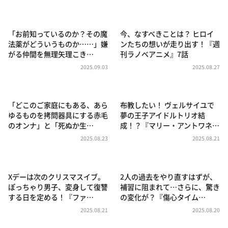
DAIGOも台所 ～きょうの献立 何にする？～
本日はダイアンなり！シーズン２
「お前知っているのか？その魔
今、なすべきことは？ ヒロイ
朝だ！生です旅サラダ
法薬がどういうものか⋯⋯」嫌
ンたちの想いが走り出す！『週
がる仲間を無理矢理こき…
刊ラノベアニメ』7話
教えて！ニュースライブ 正義のミカタ
2025.09.03
2025.08.27
ＬＩＦＥ～夢のカタチ～
新婚さんいらっしゃい！
「どこのご家庭にもある、あら
布教したい！ ヴェルサイユで
ポツンと一軒家
ゆるものを拷問器具にする赤毛
夢の王子アイドルトリオ結
のオンナ」と「死ぬか生…
成！？『マリー・アントワネ…
ザキ山小屋本館
2025.08.23
2025.08.21
ぺこぱのまるスポ
アナ回覧板
Xデーは次のクリスマスイブ。
2人の過去をやり直すはずが、
ぽっちゃり男子、変身して復讐
補習に阻まれて…さらに、驚き
する日を定める！『ファ…
の変化が？『傷心タイム…
2025.08.21
2025.08.20