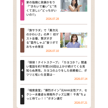
河合＆A.B.C-Z塚田×福井アナ
家の指摘に眞鍋かをり
「“きれいで暑い”と“汚
「なんでやねん！？」（news お
くて涼しい”どっちがい
かえり）
いの!?」
2026.07.28
DAIGOも台所 ～きょうの献立 何
にする？～
『旅サラダ』で「異次元
のかわいさ」の声！ 初ゲ
本日はダイアンなり！シーズン２
スト女優、贅沢すぎ
る“雲丹しゃぶ”食リポで
朝だ！生です旅サラダ
おちゃめ発言
2026.07.10
教えて！ニュースライブ 正義の
ミカタ
『探偵！ナイトスクープ』「カヨコか？」間違
い電話を約7年間100回以上かけ続けてくる見
ＬＩＦＥ～夢のカタチ～
知らぬ男性。カヨコのふりをした依頼者に、ポ
ツリと呟いた言葉は…
2026.07.14
新婚さんいらっしゃい！
ポツンと一軒家
『相席食堂』“爆烈ボイン”元NHK女性アナ、セ
クシー水着姿＆規格外グッズ公開！ 千鳥“ちょ
っと待てぃ！！”ボタン連打
ザキ山小屋本館
2026.07.21