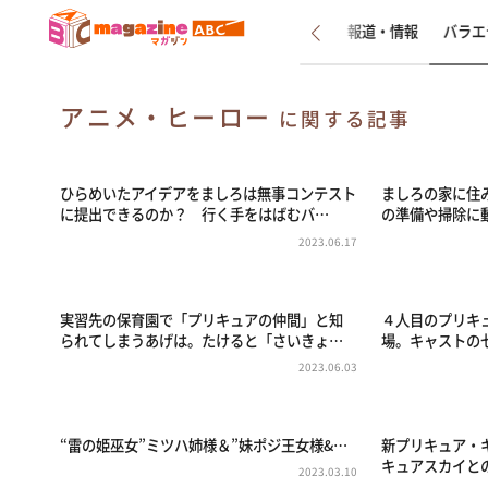
新着
インタビュー
報道・情報
バラエ
アニメ・ヒーロー
に関する記事
ひらめいたアイデアをましろは無事コンテスト
ましろの家に住
に提出できるのか？ 行く手をはばむバ…
の準備や掃除に
2023.06.17
実習先の保育園で「プリキュアの仲間」と知
４人目のプリキ
られてしまうあげは。たけると「さいきょ…
場。キャストの
2023.06.03
“雷の姫巫女”ミツハ姉様＆”妹ポジ王女様&…
新プリキュア・
キュアスカイと
2023.03.10