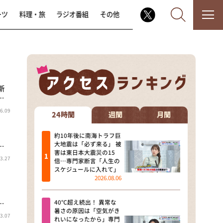
ーツ
料理・旅
ラジオ番組
その他
新
なるみ・岡村の過ぎるTV
…
6.09
相席食堂
24時間
週間
月間
これ余談なんですけど・・・
約10年後に南海トラフ巨
大地震は「必ず来る」 被
…
害は東日本大震災の15
～人生密着トークバラエティ！
3.27
倍…専門家断言「人生の
～ やすとものいたって真剣です
スケジュールに入れて」
2026.08.06
探偵！ナイトスクープ
40℃超え続出！ 異常な
…
news おかえり
暑さの原因は「空気がき
3.07
れいになったから」専門