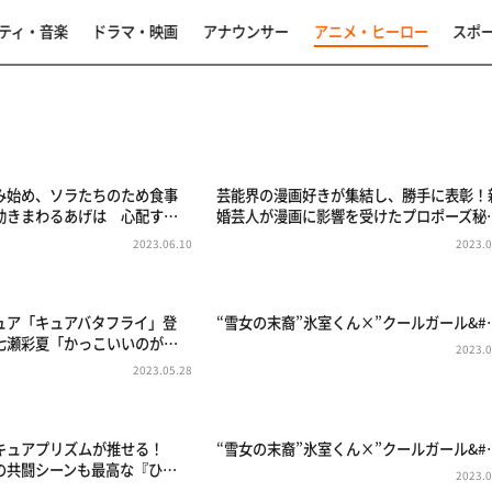
ティ・音楽
ドラマ・映画
アナウンサー
アニメ・ヒーロー
スポ
み始め、ソラたちのため食事
芸能界の漫画好きが集結し、勝手に表彰！
動きまわるあげは 心配す…
婚芸人が漫画に影響を受けたプロポーズ秘
2023.06.10
2023.0
ュア「キュアバタフライ」登
“雪女の末裔”氷室くん×”クールガール&#
七瀬彩夏「かっこいいのが…
2023.0
2023.05.28
キュアプリズムが推せる！
“雪女の末裔”氷室くん×”クールガール&#
の共闘シーンも最高な『ひ…
2023.0