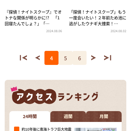
『探偵！ナイトスクープ』でオ
「探偵！ナイトスクープ」もう
トナな関係が明らかに!? 「1
一度会いたい！２年前ため池に
回寝たんでしょ？」「…
逃がしたウナギ大捜索！…
2024.08.06
2024.08.02
4
5
6
24時間
週間
月間
約10年後に南海トラフ巨大地震