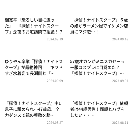
DAIGOも台所 ～きょうの献立 何にする？～
本日はダイアンなり！シーズン２
間寛平「恐ろしい目に遭っ
「探偵！ナイトスクープ」５歳
朝だ！生です旅サラダ
た」 『探偵！ナイトスクー
の娘がラーメン屋でイケメン店
プ』深夜のお宅訪問で拒絶！？
員にマジ恋…！
教えて！ニュースライブ 正義のミカタ
2024.09.19
2024.09.18
ＬＩＦＥ～夢のカタチ～
新婚さんいらっしゃい！
ゆりやん卒業『探偵！ナイトス
57歳オカンがミニスカセーラ
ポツンと一軒家
クープ』が超絶神回！ キワド
ー服コスプレに目覚めた？
すぎ水着姿で長渕剛と『…
『探偵！ナイトスクープ』…
ザキ山小屋本館
2024.09.09
2024.09.04
ぺこぱのまるスポ
アナ回覧板
『探偵！ナイトスクープ』中1
「探偵！ナイトスクープ」依頼
息子に舐められ…47歳母、全
者は44歳男性！両親とハグを
力ダンスで親の尊敬を勝…
したい・・・
2024.08.27
2024.08.11