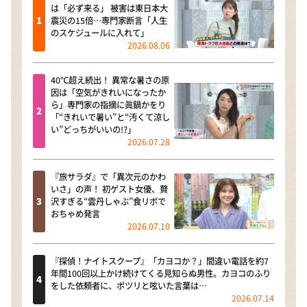
は「必ず来る」 被害は東日本大
震災の15倍…専門家断言「人生
のスケジュールに入れて」
2026.08.06
40℃超え続出！ 異常な暑さの原
因は「空気がきれいになったか
ら」専門家の指摘に眞鍋かをり
「“きれいで暑い”と“汚くて涼し
い”どっちがいいの!?」
2026.07.28
『旅サラダ』で「異次元のかわ
いさ」の声！ 初ゲスト女優、贅
沢すぎる“雲丹しゃぶ”食リポで
おちゃめ発言
2026.07.10
『探偵！ナイトスクープ』「カヨコか？」間違い電話を約7
年間100回以上かけ続けてくる見知らぬ男性。カヨコのふり
をした依頼者に、ポツリと呟いた言葉は…
2026.07.14