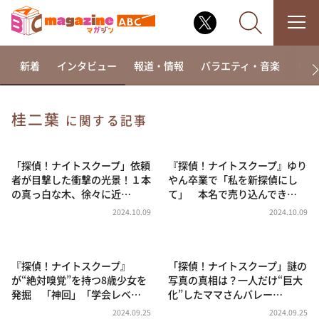
新着
インタビュー
報道・情報
バラエティ・音楽
ドラ
桂二葉
に関する記事
なるみ・岡村の過ぎるTV
相席食堂
「探偵！ナイトスクープ」依頼
『探偵！ナイトスクープ』ゆり
者が目撃した衝撃の光景！１本
やん卒業で「私を新探偵にし
これ余談なんですけど・・・
の真っ白な木、徐々に近…
て」 本名で売り込んでき…
～人生密着トークバラエティ！～ やすとものいたっ
2024.10.09
2024.10.09
て真剣です
探偵！ナイトスクープ
『探偵！ナイトスクープ』
「探偵！ナイトスクープ」謎の
news おかえり
が“絶対嗅覚”を持つ8歳少女を
写真の真相は？一人だけ“巨大
河合＆A.B.C-Z塚田×福井アナ「なんでやねん！？」
発掘 「神回」「学会レベ…
化”したママさんバレー…
（news おかえり）
2024.09.25
2024.09.25