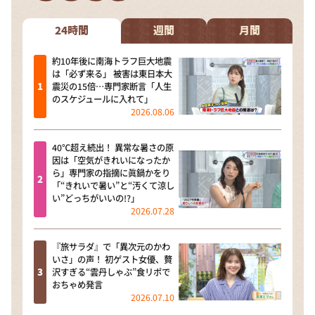
DAIGOも台所 ～きょうの献立 何にする？～
本日はダイアンなり！シーズン２
24時間
週間
月間
朝だ！生です旅サラダ
約10年後に南海トラフ巨大地震
は「必ず来る」 被害は東日本大
教えて！ニュースライブ 正義のミカタ
震災の15倍…専門家断言「人生
のスケジュールに入れて」
ＬＩＦＥ～夢のカタチ～
2026.08.06
新婚さんいらっしゃい！
40℃超え続出！ 異常な暑さの原
ポツンと一軒家
因は「空気がきれいになったか
ら」専門家の指摘に眞鍋かをり
ザキ山小屋本館
「“きれいで暑い”と“汚くて涼し
い”どっちがいいの!?」
ぺこぱのまるスポ
2026.07.28
アナ回覧板
『旅サラダ』で「異次元のかわ
いさ」の声！ 初ゲスト女優、贅
沢すぎる“雲丹しゃぶ”食リポで
おちゃめ発言
2026.07.10