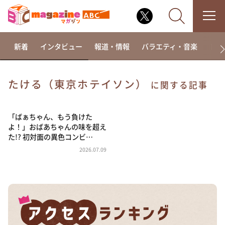
新着
インタビュー
報道・情報
バラエティ・音楽
ドラ
たける（東京ホテイソン）
に関する記事
なるみ・岡村の過ぎるTV
相席食堂
「ばぁちゃん、もう負けた
よ！」おばあちゃんの味を超え
これ余談なんですけど・・・
た!? 初対面の異色コンビ…
～人生密着トークバラエティ！～ やすとものいたっ
2026.07.09
て真剣です
探偵！ナイトスクープ
news おかえり
河合＆A.B.C-Z塚田×福井アナ「なんでやねん！？」
（news おかえり）