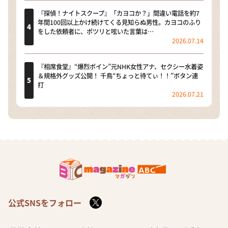
『探偵！ナイトスクープ』「カヨコか？」間違い電話を約7
年間100回以上かけ続けてくる見知らぬ男性。カヨコのふり
をした依頼者に、ポツリと呟いた言葉は…
2026.07.14
『相席食堂』“爆烈ボイン”元NHK女性アナ、セクシー水着姿
＆規格外グッズ公開！ 千鳥“ちょっと待てぃ！！”ボタン連
打
2026.07.21
公式SNSをフォロー