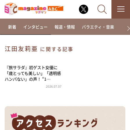
新着
インタビュー
報道・情報
バラエティ・音楽
ドラ
江⽥友莉亜
に関する記事
なるみ・岡村の過ぎるTV
相席食堂
『旅サラダ』初ゲスト女優に
「歳とっても美しい」「透明感
これ余談なんですけど・・・
ハンパない」の声！ “1…
～人生密着トークバラエティ！～ やすとものいたっ
2026.07.07
て真剣です
探偵！ナイトスクープ
news おかえり
河合＆A.B.C-Z塚田×福井アナ「なんでやねん！？」
（news おかえり）