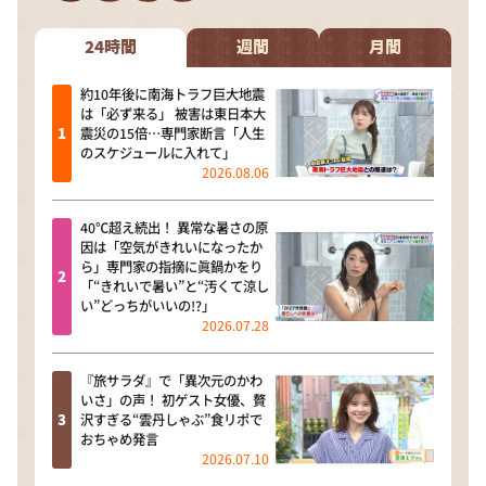
DAIGOも台所 ～きょうの献立 何にする？～
本日はダイアンなり！シーズン２
24時間
週間
月間
朝だ！生です旅サラダ
約10年後に南海トラフ巨大地震
は「必ず来る」 被害は東日本大
教えて！ニュースライブ 正義のミカタ
震災の15倍…専門家断言「人生
のスケジュールに入れて」
ＬＩＦＥ～夢のカタチ～
2026.08.06
新婚さんいらっしゃい！
40℃超え続出！ 異常な暑さの原
ポツンと一軒家
因は「空気がきれいになったか
ら」専門家の指摘に眞鍋かをり
ザキ山小屋本館
「“きれいで暑い”と“汚くて涼し
い”どっちがいいの!?」
ぺこぱのまるスポ
2026.07.28
アナ回覧板
『旅サラダ』で「異次元のかわ
いさ」の声！ 初ゲスト女優、贅
沢すぎる“雲丹しゃぶ”食リポで
おちゃめ発言
2026.07.10