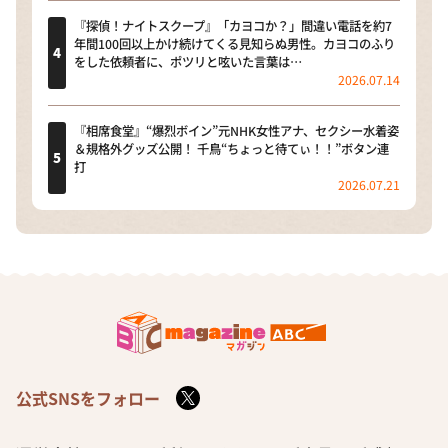
『探偵！ナイトスクープ』「カヨコか？」間違い電話を約7
年間100回以上かけ続けてくる見知らぬ男性。カヨコのふり
をした依頼者に、ポツリと呟いた言葉は…
2026.07.14
『相席食堂』“爆烈ボイン”元NHK女性アナ、セクシー水着姿
＆規格外グッズ公開！ 千鳥“ちょっと待てぃ！！”ボタン連
打
2026.07.21
公式SNSをフォロー