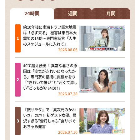
DAIGOも台所 ～きょうの献立 何にする？～
本日はダイアンなり！シーズン２
24時間
週間
月間
朝だ！生です旅サラダ
約10年後に南海トラフ巨大地震
は「必ず来る」 被害は東日本大
教えて！ニュースライブ 正義のミカタ
震災の15倍…専門家断言「人生
のスケジュールに入れて」
ＬＩＦＥ～夢のカタチ～
2026.08.06
新婚さんいらっしゃい！
40℃超え続出！ 異常な暑さの原
ポツンと一軒家
因は「空気がきれいになったか
ら」専門家の指摘に眞鍋かをり
ザキ山小屋本館
「“きれいで暑い”と“汚くて涼し
い”どっちがいいの!?」
ぺこぱのまるスポ
2026.07.28
アナ回覧板
『旅サラダ』で「異次元のかわ
いさ」の声！ 初ゲスト女優、贅
沢すぎる“雲丹しゃぶ”食リポで
おちゃめ発言
2026.07.10