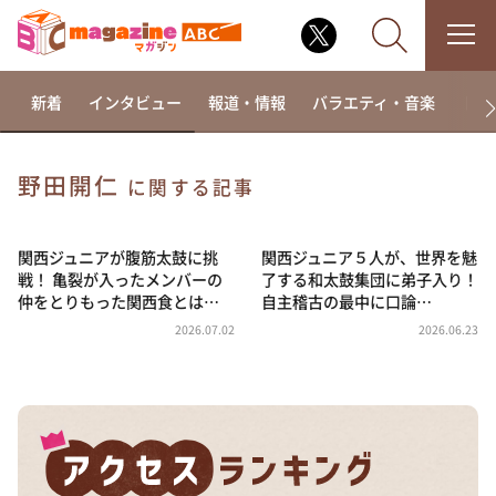
新着
インタビュー
報道・情報
バラエティ・音楽
ドラ
野田開仁
に関する記事
なるみ・岡村の過ぎるTV
相席食堂
関西ジュニアが腹筋太鼓に挑
関西ジュニア５人が、世界を魅
戦！ 亀裂が入ったメンバーの
了する和太鼓集団に弟子入り！
これ余談なんですけど・・・
仲をとりもった関西食とは…
自主稽古の最中に口論…
～人生密着トークバラエティ！～ やすとものいたっ
2026.07.02
2026.06.23
て真剣です
探偵！ナイトスクープ
news おかえり
河合＆A.B.C-Z塚田×福井アナ「なんでやねん！？」
（news おかえり）