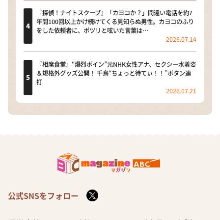
『探偵！ナイトスクープ』「カヨコか？」間違い電話を約7
年間100回以上かけ続けてくる見知らぬ男性。カヨコのふり
をした依頼者に、ポツリと呟いた言葉は…
2026.07.14
『相席食堂』“爆烈ボイン”元NHK女性アナ、セクシー水着姿
＆規格外グッズ公開！ 千鳥“ちょっと待てぃ！！”ボタン連
打
2026.07.21
公式SNSをフォロー