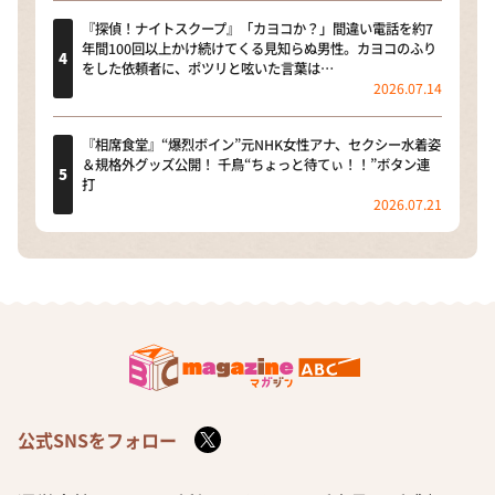
『探偵！ナイトスクープ』「カヨコか？」間違い電話を約7
年間100回以上かけ続けてくる見知らぬ男性。カヨコのふり
をした依頼者に、ポツリと呟いた言葉は…
2026.07.14
『相席食堂』“爆烈ボイン”元NHK女性アナ、セクシー水着姿
＆規格外グッズ公開！ 千鳥“ちょっと待てぃ！！”ボタン連
打
2026.07.21
公式SNSをフォロー