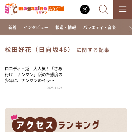
新着
インタビュー
報道・情報
バラエティ・音楽
ドラ
松田好花（日向坂46）
に関する記事
なるみ・岡村の過ぎるTV
相席食堂
ロコディ・兎 大人気！「さあ
行け！ナンマン」舐めた態度の
これ余談なんですけど・・・
少年に、ナンマンのイラ…
～人生密着トークバラエティ！～ やすとものいたっ
2025.11.24
て真剣です
探偵！ナイトスクープ
news おかえり
河合＆A.B.C-Z塚田×福井アナ「なんでやねん！？」
（news おかえり）