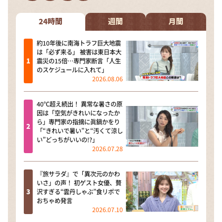
DAIGOも台所 ～きょうの献立 何にする？～
本日はダイアンなり！シーズン２
24時間
週間
月間
朝だ！生です旅サラダ
約10年後に南海トラフ巨大地震
は「必ず来る」 被害は東日本大
教えて！ニュースライブ 正義のミカタ
震災の15倍…専門家断言「人生
のスケジュールに入れて」
ＬＩＦＥ～夢のカタチ～
2026.08.06
新婚さんいらっしゃい！
40℃超え続出！ 異常な暑さの原
ポツンと一軒家
因は「空気がきれいになったか
ら」専門家の指摘に眞鍋かをり
ザキ山小屋本館
「“きれいで暑い”と“汚くて涼し
い”どっちがいいの!?」
ぺこぱのまるスポ
2026.07.28
アナ回覧板
『旅サラダ』で「異次元のかわ
いさ」の声！ 初ゲスト女優、贅
沢すぎる“雲丹しゃぶ”食リポで
おちゃめ発言
2026.07.10