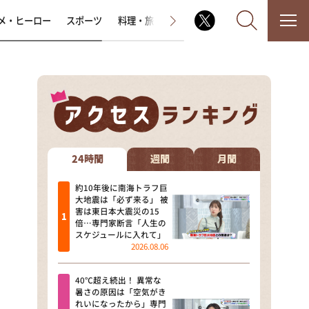
メ・ヒーロー
スポーツ
料理・旅
ラジオ番組
その他
なるみ・岡村の過ぎるTV
相席食堂
24時間
週間
月間
これ余談なんですけど・・・
約10年後に南海トラフ巨
大地震は「必ず来る」 被
害は東日本大震災の15
～人生密着トークバラエティ！
倍…専門家断言「人生の
～ やすとものいたって真剣です
スケジュールに入れて」
2026.08.06
探偵！ナイトスクープ
40℃超え続出！ 異常な
news おかえり
暑さの原因は「空気がき
れいになったから」専門