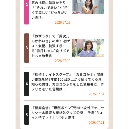
河合＆A.B.C-Z塚田×福井アナ
家の指摘に眞鍋かをり
「“きれいで暑い”と“汚
「なんでやねん！？」（news お
くて涼しい”どっちがい
かえり）
いの!?」
2026.07.28
DAIGOも台所 ～きょうの献立 何
にする？～
『旅サラダ』で「異次元
のかわいさ」の声！ 初ゲ
本日はダイアンなり！シーズン２
スト女優、贅沢すぎ
る“雲丹しゃぶ”食リポで
朝だ！生です旅サラダ
おちゃめ発言
2026.07.10
教えて！ニュースライブ 正義の
ミカタ
『探偵！ナイトスクープ』「カヨコか？」間違
い電話を約7年間100回以上かけ続けてくる見
ＬＩＦＥ～夢のカタチ～
知らぬ男性。カヨコのふりをした依頼者に、ポ
ツリと呟いた言葉は…
2026.07.14
新婚さんいらっしゃい！
ポツンと一軒家
『相席食堂』“爆烈ボイン”元NHK女性アナ、セ
クシー水着姿＆規格外グッズ公開！ 千鳥“ちょ
っと待てぃ！！”ボタン連打
ザキ山小屋本館
2026.07.21