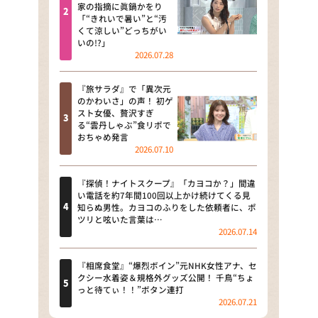
河合＆A.B.C-Z塚田×福井アナ
家の指摘に眞鍋かをり
「“きれいで暑い”と“汚
「なんでやねん！？」（news お
くて涼しい”どっちがい
かえり）
いの!?」
2026.07.28
DAIGOも台所 ～きょうの献立 何
にする？～
『旅サラダ』で「異次元
のかわいさ」の声！ 初ゲ
本日はダイアンなり！シーズン２
スト女優、贅沢すぎ
る“雲丹しゃぶ”食リポで
朝だ！生です旅サラダ
おちゃめ発言
2026.07.10
教えて！ニュースライブ 正義の
ミカタ
『探偵！ナイトスクープ』「カヨコか？」間違
い電話を約7年間100回以上かけ続けてくる見
ＬＩＦＥ～夢のカタチ～
知らぬ男性。カヨコのふりをした依頼者に、ポ
ツリと呟いた言葉は…
2026.07.14
新婚さんいらっしゃい！
ポツンと一軒家
『相席食堂』“爆烈ボイン”元NHK女性アナ、セ
クシー水着姿＆規格外グッズ公開！ 千鳥“ちょ
っと待てぃ！！”ボタン連打
ザキ山小屋本館
2026.07.21