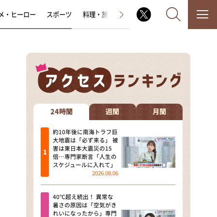
メ・ヒーロー
スポーツ
料理・旅
ラジオ番組
その他
なるみ・岡村の過ぎるTV
相席食堂
24時間
週間
月間
これ余談なんですけど・・・
約10年後に南海トラフ巨
大地震は「必ず来る」 被
害は東日本大震災の15
～人生密着トークバラエティ！
倍…専門家断言「人生の
～ やすとものいたって真剣です
スケジュールに入れて」
2026.08.06
探偵！ナイトスクープ
40℃超え続出！ 異常な
news おかえり
暑さの原因は「空気がき
れいになったから」専門