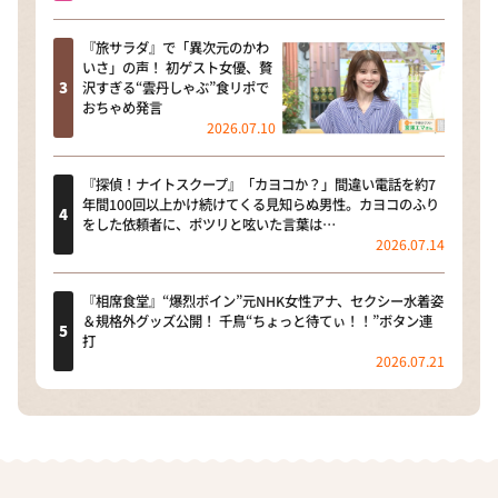
『旅サラダ』で「異次元のかわ
いさ」の声！ 初ゲスト女優、贅
沢すぎる“雲丹しゃぶ”食リポで
おちゃめ発言
2026.07.10
『探偵！ナイトスクープ』「カヨコか？」間違い電話を約7
年間100回以上かけ続けてくる見知らぬ男性。カヨコのふり
をした依頼者に、ポツリと呟いた言葉は…
2026.07.14
『相席食堂』“爆烈ボイン”元NHK女性アナ、セクシー水着姿
＆規格外グッズ公開！ 千鳥“ちょっと待てぃ！！”ボタン連
打
2026.07.21