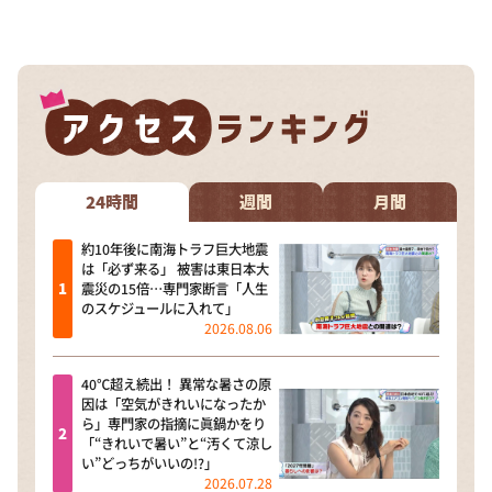
DAIGOも台所 ～きょうの献立 何にする？～
本日はダイアンなり！シーズン２
朝だ！生です旅サラダ
教えて！ニュースライブ 正義のミカタ
ＬＩＦＥ～夢のカタチ～
新婚さんいらっしゃい！
24時間
週間
月間
ポツンと一軒家
約10年後に南海トラフ巨大地震
は「必ず来る」 被害は東日本大
ザキ山小屋本館
震災の15倍…専門家断言「人生
のスケジュールに入れて」
ぺこぱのまるスポ
2026.08.06
アナ回覧板
40℃超え続出！ 異常な暑さの原
因は「空気がきれいになったか
ら」専門家の指摘に眞鍋かをり
「“きれいで暑い”と“汚くて涼し
い”どっちがいいの!?」
2026.07.28