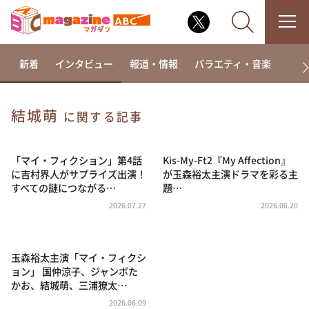
新着
インタビュー
報道・情報
バラエティ・音楽
ドラ
結城萌
に関する記事
なるみ・岡村の過ぎるTV
相席食堂
「マイ・フィクション」第4話
Kis-My-Ft2『My Affection』
に吉村界人がサプライズ出演！
が玉森裕太主演ドラマを彩る主
これ余談なんですけど・・・
すべての謎につながる…
題…
～人生密着トークバラエティ！～ やすとものいたっ
2026.07.27
2026.06.20
て真剣です
探偵！ナイトスクープ
玉森裕太主演「マイ・フィクシ
news おかえり
ョン」 国仲涼子、ジャンボた
河合＆A.B.C-Z塚田×福井アナ「なんでやねん！？」
かお、結城萌、三浦獠太…
（news おかえり）
2026.06.09