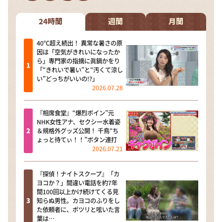
DAIGOも台所 ～きょうの献立 何にする？～
本日はダイアンなり！シーズン２
24時間
週間
月間
朝だ！生です旅サラダ
40℃超え続出！ 異常な暑さの原
因は「空気がきれいになったか
教えて！ニュースライブ 正義のミカタ
ら」専門家の指摘に眞鍋かをり
「“きれいで暑い”と“汚くて涼し
ＬＩＦＥ～夢のカタチ～
い”どっちがいいの!?」
2026.07.28
新婚さんいらっしゃい！
ポツンと一軒家
『相席食堂』“爆烈ボイン”元
NHK女性アナ、セクシー水着姿
ザキ山小屋本館
＆規格外グッズ公開！ 千鳥“ち
ょっと待てぃ！！”ボタン連打
ぺこぱのまるスポ
2026.07.21
アナ回覧板
『探偵！ナイトスクープ』「カ
ヨコか？」間違い電話を約7年
間100回以上かけ続けてくる見
知らぬ男性。カヨコのふりをし
た依頼者に、ポツリと呟いた言
葉は…