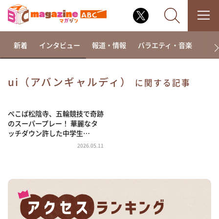
新着
インタビュー
報道・情報
バラエティ・音楽
ドラ
ui（アバンギャルディ）
に関する記事
なるみ・岡村の過ぎるTV
相席食堂
ぺこぱ松陰寺、五輪競技で奇跡
のスーパープレー！ 華麗なタ
これ余談なんですけど・・・
ッチダウン許した中学生…
～人生密着トークバラエティ！～ やすとものいたっ
2026.05.11
て真剣です
探偵！ナイトスクープ
news おかえり
河合＆A.B.C-Z塚田×福井アナ「なんでやねん！？」
（news おかえり）