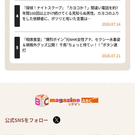
『探偵！ナイトスクープ』「カヨコか？」間違い電話を約7
年間100回以上かけ続けてくる見知らぬ男性。カヨコのふり
をした依頼者に、ポツリと呟いた言葉は…
2026.07.14
『相席食堂』“爆烈ボイン”元NHK女性アナ、セクシー水着姿
＆規格外グッズ公開！ 千鳥“ちょっと待てぃ！！”ボタン連
打
2026.07.21
公式SNSをフォロー