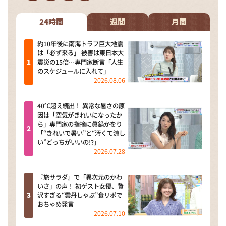
DAIGOも台所 ～きょうの献立 何にする？～
本日はダイアンなり！シーズン２
24時間
週間
月間
朝だ！生です旅サラダ
約10年後に南海トラフ巨大地震
は「必ず来る」 被害は東日本大
教えて！ニュースライブ 正義のミカタ
震災の15倍…専門家断言「人生
のスケジュールに入れて」
ＬＩＦＥ～夢のカタチ～
2026.08.06
新婚さんいらっしゃい！
40℃超え続出！ 異常な暑さの原
ポツンと一軒家
因は「空気がきれいになったか
ら」専門家の指摘に眞鍋かをり
ザキ山小屋本館
「“きれいで暑い”と“汚くて涼し
い”どっちがいいの!?」
ぺこぱのまるスポ
2026.07.28
アナ回覧板
『旅サラダ』で「異次元のかわ
いさ」の声！ 初ゲスト女優、贅
沢すぎる“雲丹しゃぶ”食リポで
おちゃめ発言
2026.07.10