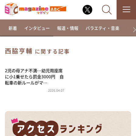
新着
インタビュー
報道・情報
バラエティ・音楽
ドラ
西脇亨輔
に関する記事
なるみ・岡村の過ぎるTV
相席食堂
2児の母アナ不満…幼児用座席
に小1乗せたら罰金3000円 自
これ余談なんですけど・・・
転車の新ルールがマ…
～人生密着トークバラエティ！～ やすとものいたっ
2026.04.07
て真剣です
探偵！ナイトスクープ
news おかえり
河合＆A.B.C-Z塚田×福井アナ「なんでやねん！？」
（news おかえり）