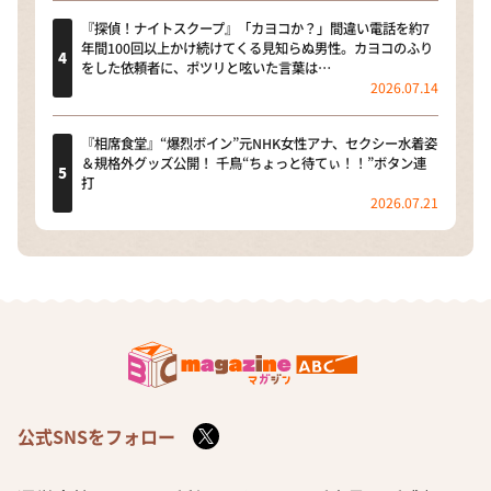
『探偵！ナイトスクープ』「カヨコか？」間違い電話を約7
年間100回以上かけ続けてくる見知らぬ男性。カヨコのふり
をした依頼者に、ポツリと呟いた言葉は…
2026.07.14
『相席食堂』“爆烈ボイン”元NHK女性アナ、セクシー水着姿
＆規格外グッズ公開！ 千鳥“ちょっと待てぃ！！”ボタン連
打
2026.07.21
公式SNSをフォロー