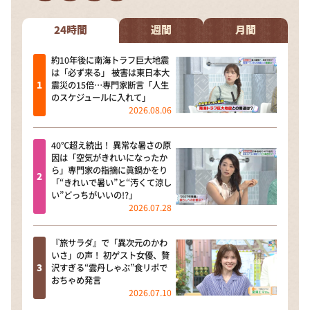
DAIGOも台所 ～きょうの献立 何にする？～
本日はダイアンなり！シーズン２
24時間
週間
月間
朝だ！生です旅サラダ
約10年後に南海トラフ巨大地震
は「必ず来る」 被害は東日本大
教えて！ニュースライブ 正義のミカタ
震災の15倍…専門家断言「人生
のスケジュールに入れて」
ＬＩＦＥ～夢のカタチ～
2026.08.06
新婚さんいらっしゃい！
40℃超え続出！ 異常な暑さの原
ポツンと一軒家
因は「空気がきれいになったか
ら」専門家の指摘に眞鍋かをり
ザキ山小屋本館
「“きれいで暑い”と“汚くて涼し
い”どっちがいいの!?」
ぺこぱのまるスポ
2026.07.28
アナ回覧板
『旅サラダ』で「異次元のかわ
いさ」の声！ 初ゲスト女優、贅
沢すぎる“雲丹しゃぶ”食リポで
おちゃめ発言
2026.07.10