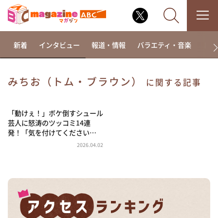
新着
インタビュー
報道・情報
バラエティ・音楽
ドラ
みちお（トム・ブラウン）
に関する記事
なるみ・岡村の過ぎるTV
相席食堂
「動けぇ！」ボケ倒すシュール
芸人に怒涛のツッコミ14連
これ余談なんですけど・・・
発！「気を付けてください…
～人生密着トークバラエティ！～ やすとものいたっ
2026.04.02
て真剣です
探偵！ナイトスクープ
news おかえり
河合＆A.B.C-Z塚田×福井アナ「なんでやねん！？」
（news おかえり）