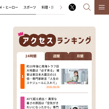
メ・ヒーロー
スポーツ
料理・旅
ラジオ番組
その他
なるみ・岡村の過ぎるTV
相席食堂
24時間
週間
月間
これ余談なんですけど・・・
約10年後に南海トラフ巨
大地震は「必ず来る」 被
害は東日本大震災の15
～人生密着トークバラエティ！
倍…専門家断言「人生の
～ やすとものいたって真剣です
スケジュールに入れて」
2026.08.06
探偵！ナイトスクープ
40℃超え続出！ 異常な
news おかえり
暑さの原因は「空気がき
れいになったから」専門