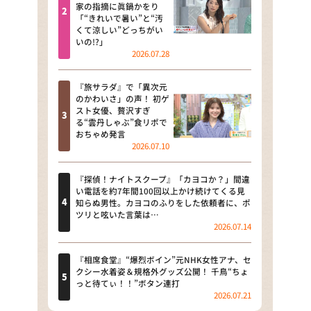
河合＆A.B.C-Z塚田×福井アナ
家の指摘に眞鍋かをり
「“きれいで暑い”と“汚
「なんでやねん！？」（news お
くて涼しい”どっちがい
かえり）
いの!?」
2026.07.28
DAIGOも台所 ～きょうの献立 何
にする？～
『旅サラダ』で「異次元
のかわいさ」の声！ 初ゲ
本日はダイアンなり！シーズン２
スト女優、贅沢すぎ
る“雲丹しゃぶ”食リポで
朝だ！生です旅サラダ
おちゃめ発言
2026.07.10
教えて！ニュースライブ 正義の
ミカタ
『探偵！ナイトスクープ』「カヨコか？」間違
い電話を約7年間100回以上かけ続けてくる見
ＬＩＦＥ～夢のカタチ～
知らぬ男性。カヨコのふりをした依頼者に、ポ
ツリと呟いた言葉は…
2026.07.14
新婚さんいらっしゃい！
ポツンと一軒家
『相席食堂』“爆烈ボイン”元NHK女性アナ、セ
クシー水着姿＆規格外グッズ公開！ 千鳥“ちょ
っと待てぃ！！”ボタン連打
ザキ山小屋本館
2026.07.21