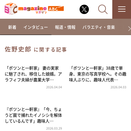
新着
インタビュー
報道・情報
バラエティ・音楽
ドラ
佐野史郎
に関する記事
なるみ・岡村の過ぎるTV
相席食堂
「ポツンと一軒家」 妻の実家
「ポツンと一軒家」38歳で単
に魅了され、移住した娘婿。ア
身、東京の写真学校へ。その趣
これ余談なんですけど・・・
ラフィフ夫婦が農業大学…
味人ぶりに、趣味人代表…
～人生密着トークバラエティ！～ やすとものいたっ
2026.04.04
2026.04.03
て真剣です
探偵！ナイトスクープ
『ポツンと一軒家』「今、ちょ
news おかえり
うど罠で捕れたイノシシを解体
河合＆A.B.C-Z塚田×福井アナ「なんでやねん！？」
しているんです」趣味人…
（news おかえり）
2026.03.29