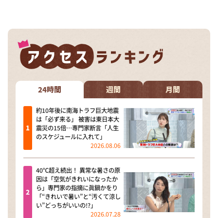
DAIGOも台所 ～きょうの献立 何にする？～
本日はダイアンなり！シーズン２
朝だ！生です旅サラダ
教えて！ニュースライブ 正義のミカタ
ＬＩＦＥ～夢のカタチ～
新婚さんいらっしゃい！
24時間
週間
月間
ポツンと一軒家
約10年後に南海トラフ巨大地震
は「必ず来る」 被害は東日本大
ザキ山小屋本館
震災の15倍…専門家断言「人生
のスケジュールに入れて」
ぺこぱのまるスポ
2026.08.06
アナ回覧板
40℃超え続出！ 異常な暑さの原
因は「空気がきれいになったか
ら」専門家の指摘に眞鍋かをり
「“きれいで暑い”と“汚くて涼し
い”どっちがいいの!?」
2026.07.28