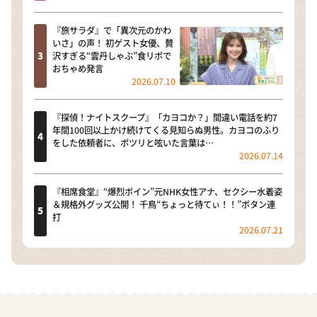
『旅サラダ』で「異次元のかわ
いさ」の声！ 初ゲスト女優、贅
沢すぎる“雲丹しゃぶ”食リポで
おちゃめ発言
2026.07.10
『探偵！ナイトスクープ』「カヨコか？」間違い電話を約7
年間100回以上かけ続けてくる見知らぬ男性。カヨコのふり
をした依頼者に、ポツリと呟いた言葉は…
2026.07.14
『相席食堂』“爆烈ボイン”元NHK女性アナ、セクシー水着姿
＆規格外グッズ公開！ 千鳥“ちょっと待てぃ！！”ボタン連
打
2026.07.21