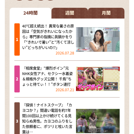
DAIGOも台所 ～きょうの献立 何にする？～
本日はダイアンなり！シーズン２
24時間
週間
月間
朝だ！生です旅サラダ
40℃超え続出！ 異常な暑さの原
因は「空気がきれいになったか
教えて！ニュースライブ 正義のミカタ
ら」専門家の指摘に眞鍋かをり
「“きれいで暑い”と“汚くて涼し
ＬＩＦＥ～夢のカタチ～
い”どっちがいいの!?」
2026.07.28
新婚さんいらっしゃい！
ポツンと一軒家
『相席食堂』“爆烈ボイン”元
NHK女性アナ、セクシー水着姿
ザキ山小屋本館
＆規格外グッズ公開！ 千鳥“ち
ょっと待てぃ！！”ボタン連打
ぺこぱのまるスポ
2026.07.21
アナ回覧板
『探偵！ナイトスクープ』「カ
ヨコか？」間違い電話を約7年
間100回以上かけ続けてくる見
知らぬ男性。カヨコのふりをし
た依頼者に、ポツリと呟いた言
葉は…