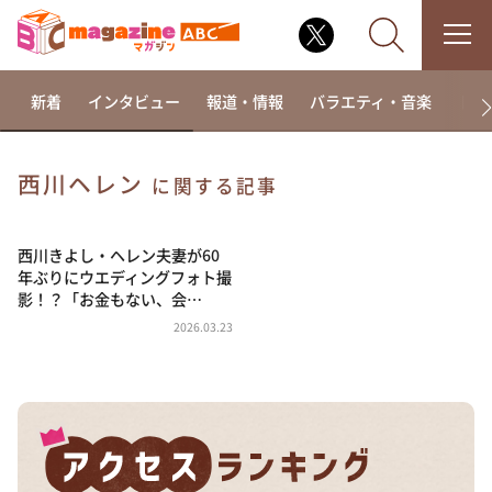
新着
インタビュー
報道・情報
バラエティ・音楽
ドラ
西川ヘレン
に関する記事
なるみ・岡村の過ぎるTV
相席食堂
西川きよし・ヘレン夫妻が60
年ぶりにウエディングフォト撮
これ余談なんですけど・・・
影！？「お金もない、会…
～人生密着トークバラエティ！～ やすとものいたっ
2026.03.23
て真剣です
探偵！ナイトスクープ
news おかえり
河合＆A.B.C-Z塚田×福井アナ「なんでやねん！？」
（news おかえり）