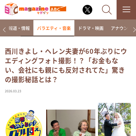
ー
報道・情報
バラエティ・音楽
ドラマ・映画
アナウンサ
西川きよし・ヘレン夫妻が60年ぶりにウ
エディングフォト撮影！？「お金もな
なるみ・岡村の過ぎるTV
い、会社にも親にも反対されてた」驚き
相席食堂
の撮影秘話とは？
これ余談なんですけど・・・
～人生密着トークバラエティ！～ やすとものいたっ
2026.03.23
て真剣です
探偵！ナイトスクープ
news おかえり
河合＆A.B.C-Z塚田×福井アナ「なんでやねん！？」
（news おかえり）