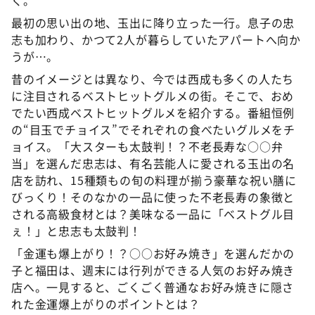
く。
最初の思い出の地、玉出に降り立った一行。息子の忠
志も加わり、かつて2人が暮らしていたアパートへ向か
うが…。
昔のイメージとは異なり、今では西成も多くの人たち
に注目されるベストヒットグルメの街。そこで、おめ
でたい西成ベストヒットグルメを紹介する。番組恒例
の“目玉でチョイス”でそれぞれの食べたいグルメをチ
ョイス。「大スターも太鼓判！？不老長寿な○○弁
当」を選んだ忠志は、有名芸能人に愛される玉出の名
店を訪れ、15種類もの旬の料理が揃う豪華な祝い膳に
びっくり！そのなかの一品に使った不老長寿の象徴と
される高級食材とは？美味なる一品に「ベストグル目
ぇ！」と忠志も太鼓判！
「金運も爆上がり！？○○お好み焼き」を選んだかの
子と福田は、週末には行列ができる人気のお好み焼き
店へ。一見すると、ごくごく普通なお好み焼きに隠さ
れた金運爆上がりのポイントとは？