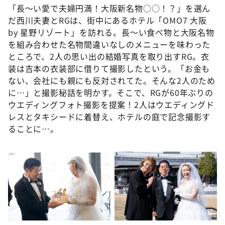
「長～い愛で夫婦円満！大阪新名物○○！？」を選ん
だ西川夫妻とRGは、街中にあるホテル「OMO7 大阪
by 星野リゾート」を訪れる。長～い食べ物と大阪名物
を組み合わせた名物間違いなしのメニューを味わった
ところで、2人の思い出の結婚写真を取り出すRG。衣
装は吉本の衣装部に借りて撮影したという。「お金も
ない、会社にも親にも反対されてた。そんな2人のため
に…」と撮影秘話を明かす。そこで、RGが60年ぶりの
ウエディングフォト撮影を提案！2人はウエディングド
レスとタキシードに着替え、ホテルの庭で記念撮影す
ることに…。
©ABCテレビ