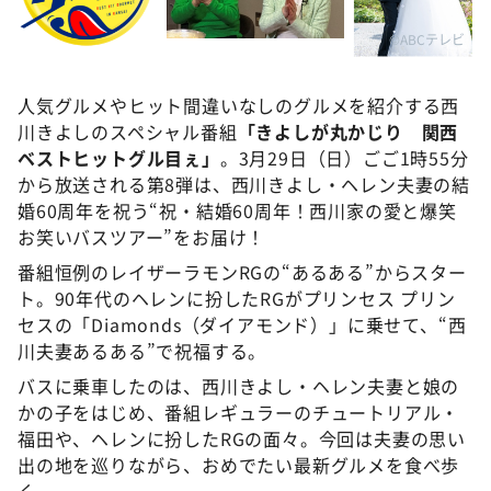
DAIGOも台所 ～きょうの献立 何にする？～
©ABCテレビ
本日はダイアンなり！シーズン２
朝だ！生です旅サラダ
人気グルメやヒット間違いなしのグルメを紹介する西
教えて！ニュースライブ 正義のミカタ
川きよしのスペシャル番組
「きよしが丸かじり 関西
ベストヒットグル目ぇ」
。3月29日（日）ごご1時55分
ＬＩＦＥ～夢のカタチ～
から放送される第8弾は、西川きよし・ヘレン夫妻の結
新婚さんいらっしゃい！
婚60周年を祝う“祝・結婚60周年！西川家の愛と爆笑
お笑いバスツアー”をお届け！
ポツンと一軒家
番組恒例のレイザーラモンRGの“あるある”からスター
ザキ山小屋本館
ト。90年代のヘレンに扮したRGがプリンセス プリン
ぺこぱのまるスポ
セスの「Diamonds（ダイアモンド）」に乗せて、“西
川夫妻あるある”で祝福する。
アナ回覧板
バスに乗車したのは、西川きよし・ヘレン夫妻と娘の
かの子をはじめ、番組レギュラーのチュートリアル・
福田や、ヘレンに扮したRGの面々。今回は夫妻の思い
出の地を巡りながら、おめでたい最新グルメを食べ歩