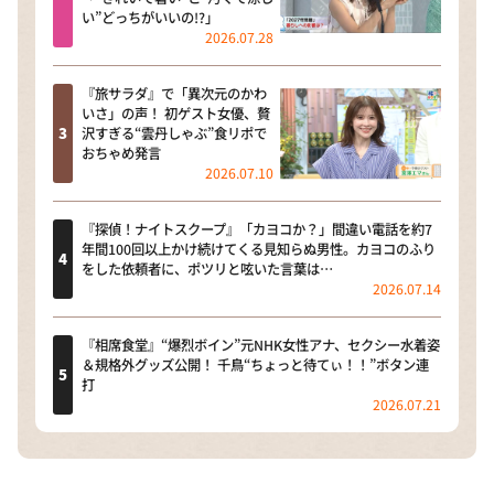
い”どっちがいいの!?」
2026.07.28
『旅サラダ』で「異次元のかわ
いさ」の声！ 初ゲスト女優、贅
沢すぎる“雲丹しゃぶ”食リポで
おちゃめ発言
2026.07.10
『探偵！ナイトスクープ』「カヨコか？」間違い電話を約7
年間100回以上かけ続けてくる見知らぬ男性。カヨコのふり
をした依頼者に、ポツリと呟いた言葉は…
2026.07.14
『相席食堂』“爆烈ボイン”元NHK女性アナ、セクシー水着姿
＆規格外グッズ公開！ 千鳥“ちょっと待てぃ！！”ボタン連
打
2026.07.21