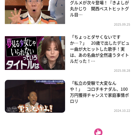
グルメが次々登場！『きよしが
丸かじり 関西ベストヒットグ
ル目…
2025.09.25
「ちょっとダサくないです
か…？」 20歳で出したデビュ
ー曲が大ヒットした歌手！実
は、あの名曲が全然違うタイト
ルだった！…
2025.08.28
「私立の受験で大変なん
や！」 コロチキナダル、100
万円獲得チャンスで家庭事情ポ
ロリ
2024.10.22