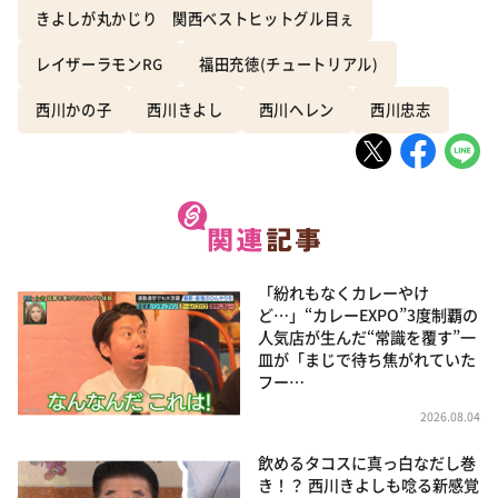
きよしが丸かじり 関西ベストヒットグル目ぇ
レイザーラモンRG
福田充徳(チュートリアル)
西川かの子
西川きよし
西川ヘレン
西川忠志
「紛れもなくカレーやけ
ど…」“カレーEXPO”3度制覇の
人気店が生んだ“常識を覆す”一
皿が「まじで待ち焦がれていた
フー…
2026.08.04
飲めるタコスに真っ白なだし巻
き！？ 西川きよしも唸る新感覚