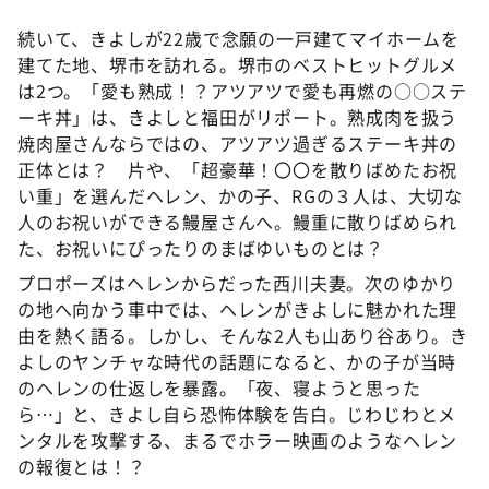
続いて、きよしが22歳で念願の一戸建てマイホームを
建てた地、堺市を訪れる。堺市のベストヒットグルメ
は2つ。「愛も熟成！？アツアツで愛も再燃の○○ステ
ーキ丼」は、きよしと福田がリポート。熟成肉を扱う
焼肉屋さんならではの、アツアツ過ぎるステーキ丼の
正体とは？ 片や、「超豪華！〇〇を散りばめたお祝
い重」を選んだヘレン、かの子、RGの３人は、大切な
人のお祝いができる鰻屋さんへ。鰻重に散りばめられ
た、お祝いにぴったりのまばゆいものとは？
プロポーズはヘレンからだった西川夫妻。次のゆかり
の地へ向かう車中では、ヘレンがきよしに魅かれた理
由を熱く語る。しかし、そんな2人も山あり谷あり。き
よしのヤンチャな時代の話題になると、かの子が当時
のヘレンの仕返しを暴露。「夜、寝ようと思った
ら…」と、きよし自ら恐怖体験を告白。じわじわとメ
ンタルを攻撃する、まるでホラー映画のようなヘレン
の報復とは！？