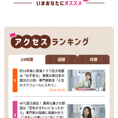
24時間
週間
月間
約10年後に南海トラフ巨大地震
は「必ず来る」 被害は東日本大
震災の15倍…専門家断言「人生
のスケジュールに入れて」
2026.08.06
40℃超え続出！ 異常な暑さの原
因は「空気がきれいになったか
ら」専門家の指摘に眞鍋かをり
「“きれいで暑い”と“汚くて涼し