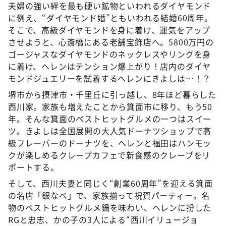
夫婦の強い絆を最も硬い鉱物といわれるダイヤモンド
に例え、“ダイヤモンド婚”ともいわれる結婚60周年。
そこで、高級ダイヤモンドを身に着け、運気をアップ
させようと、心斎橋にある老舗宝飾店へ。5800万円の
ゴージャスなダイヤモンドのネックレスやリングを身
に着け、ヘレンはテンション爆上がり！店内のダイヤ
モンドジュエリーを試着するヘレンにきよしは…！？
堺市から摂津市・千里丘に引っ越し、8年ほど暮らした
西川家。家族も増えたことから箕面市に移り、もう50
年。そんな箕面のベストヒットグルメの一つはスイー
ツ。きよしは全国展開の大人気ドーナツショップで高
級フレーバーのドーナツを、ヘレンと福田はハンモッ
クが楽しめるクレープカフェで新食感のクレープをリ
ポートする。
そして、西川夫妻と同じく“創業60周年”を迎える箕面
の名店「銀なべ」で、家族揃って祝賀パーティー。名
物のベストヒットグルメ鍋を味わい、ヘレンに扮した
RGと忠志、かの子の3人による“西川イリュージョ