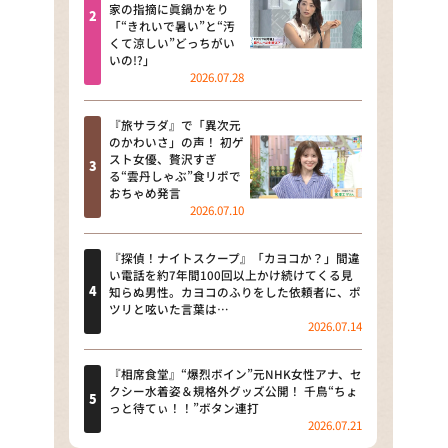
河合＆A.B.C-Z塚田×福井アナ
家の指摘に眞鍋かをり
「“きれいで暑い”と“汚
「なんでやねん！？」（news お
くて涼しい”どっちがい
かえり）
いの!?」
2026.07.28
DAIGOも台所 ～きょうの献立 何
にする？～
『旅サラダ』で「異次元
のかわいさ」の声！ 初ゲ
本日はダイアンなり！シーズン２
スト女優、贅沢すぎ
る“雲丹しゃぶ”食リポで
朝だ！生です旅サラダ
おちゃめ発言
2026.07.10
教えて！ニュースライブ 正義の
ミカタ
『探偵！ナイトスクープ』「カヨコか？」間違
い電話を約7年間100回以上かけ続けてくる見
ＬＩＦＥ～夢のカタチ～
知らぬ男性。カヨコのふりをした依頼者に、ポ
ツリと呟いた言葉は…
2026.07.14
新婚さんいらっしゃい！
ポツンと一軒家
『相席食堂』“爆烈ボイン”元NHK女性アナ、セ
クシー水着姿＆規格外グッズ公開！ 千鳥“ちょ
っと待てぃ！！”ボタン連打
ザキ山小屋本館
2026.07.21