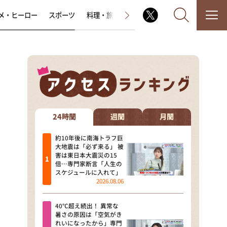
メ・ヒーロー
スポーツ
料理・旅
ラジオ番組
その他
なるみ・岡村の過ぎるTV
相席食堂
24時間
週間
月間
これ余談なんですけど・・・
約10年後に南海トラフ巨
大地震は「必ず来る」 被
害は東日本大震災の15
～人生密着トークバラエティ！
倍…専門家断言「人生の
～ やすとものいたって真剣です
スケジュールに入れて」
2026.08.06
探偵！ナイトスクープ
40℃超え続出！ 異常な
news おかえり
暑さの原因は「空気がき
れいになったから」専門