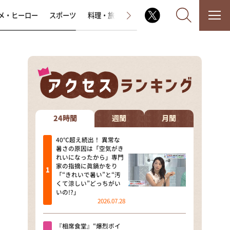
メ・ヒーロー
スポーツ
料理・旅
ラジオ番組
その他
なるみ・岡村の過ぎるTV
相席食堂
24時間
週間
月間
これ余談なんですけど・・・
40℃超え続出！ 異常な
暑さの原因は「空気がき
れいになったから」専門
～人生密着トークバラエティ！
家の指摘に眞鍋かをり
～ やすとものいたって真剣です
「“きれいで暑い”と“汚
くて涼しい”どっちがい
探偵！ナイトスクープ
いの!?」
2026.07.28
news おかえり
『相席食堂』“爆烈ボイ