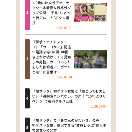
河合＆A.B.C-Z塚田×福井アナ
ン”元NHK女性アナ、セ
クシー水着姿＆規格外グ
「なんでやねん！？」（news お
ッズ公開！ 千鳥“ちょっ
かえり）
と待てぃ！！”ボタン連
打
DAIGOも台所 ～きょうの献立 何
2026.07.21
にする？～
『探偵！ナイトスクー
本日はダイアンなり！シーズン２
プ』「カヨコか？」間違
い電話を約7年間100回
朝だ！生です旅サラダ
以上かけ続けてくる見知
らぬ男性。カヨコのふり
をした依頼者に、ポツリ
教えて！ニュースライブ 正義の
と呟いた言葉は…
ミカタ
2026.07.14
ＬＩＦＥ～夢のカタチ～
『旅サラダ』初ゲスト女優に「歳とっても美し
い」「透明感ハンパない」の声！ “15年ぶりリ
新婚さんいらっしゃい！
ベンジ”で福岡グルメ三昧
2026.07.07
ポツンと一軒家
『旅サラダ』で「異次元のかわいさ」の声！
ザキ山小屋本館
初ゲスト女優、贅沢すぎる“雲丹しゃぶ”食リポ
でおちゃめ発言