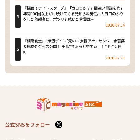
『探偵！ナイトスクープ』「カヨコか？」間違い電話を約7
年間100回以上かけ続けてくる見知らぬ男性。カヨコのふり
をした依頼者に、ポツリと呟いた言葉は…
2026.07.14
『相席食堂』“爆烈ボイン”元NHK女性アナ、セクシー水着姿
＆規格外グッズ公開！ 千鳥“ちょっと待てぃ！！”ボタン連
打
2026.07.21
公式SNSをフォロー