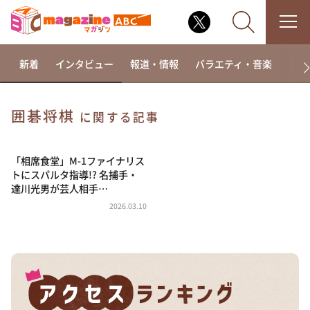
新着
インタビュー
報道・情報
バラエティ・音楽
ドラ
囲碁将棋
に関する記事
なるみ・岡村の過ぎるTV
相席食堂
「相席食堂」M-1ファイナリス
トにスパルタ指導!? 名捕手・
これ余談なんですけど・・・
達川光男が芸人相手…
～人生密着トークバラエティ！～ やすとものいたっ
2026.03.10
て真剣です
探偵！ナイトスクープ
news おかえり
河合＆A.B.C-Z塚田×福井アナ「なんでやねん！？」
（news おかえり）