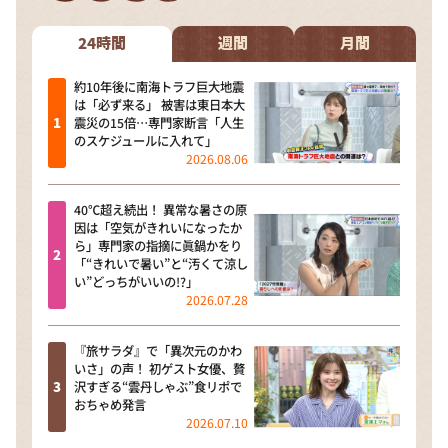
DAIGOも台所 ～きょうの献立 何にする？～
本日はダイアンなり！シーズン２
24時間
週間
月間
朝だ！生です旅サラダ
約10年後に南海トラフ巨大地震
は「必ず来る」 被害は東日本大
教えて！ニュースライブ 正義のミカタ
震災の15倍…専門家断言「人生
のスケジュールに入れて」
ＬＩＦＥ～夢のカタチ～
2026.08.06
新婚さんいらっしゃい！
40℃超え続出！ 異常な暑さの原
ポツンと一軒家
因は「空気がきれいになったか
ら」専門家の指摘に眞鍋かをり
ザキ山小屋本館
「“きれいで暑い”と“汚くて涼し
い”どっちがいいの!?」
ぺこぱのまるスポ
2026.07.28
アナ回覧板
『旅サラダ』で「異次元のかわ
いさ」の声！ 初ゲスト女優、贅
沢すぎる“雲丹しゃぶ”食リポで
おちゃめ発言
2026.07.10