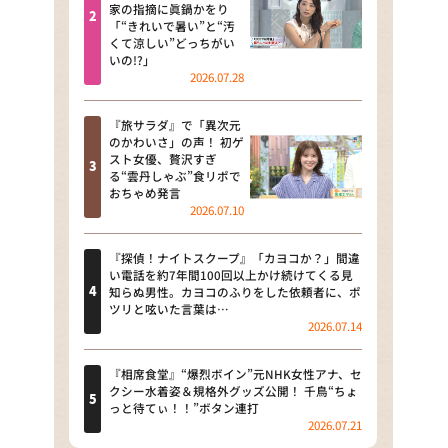
河合＆A.B.C-Z塚田×福井アナ
家の指摘に眞鍋かをり
「“きれいで暑い”と“汚
「なんでやねん！？」（news お
くて涼しい”どっちがい
かえり）
いの!?」
2026.07.28
DAIGOも台所 ～きょうの献立 何
にする？～
『旅サラダ』で「異次元
のかわいさ」の声！ 初ゲ
本日はダイアンなり！シーズン２
スト女優、贅沢すぎ
る“雲丹しゃぶ”食リポで
朝だ！生です旅サラダ
おちゃめ発言
2026.07.10
教えて！ニュースライブ 正義の
ミカタ
『探偵！ナイトスクープ』「カヨコか？」間違
い電話を約7年間100回以上かけ続けてくる見
ＬＩＦＥ～夢のカタチ～
知らぬ男性。カヨコのふりをした依頼者に、ポ
ツリと呟いた言葉は…
2026.07.14
新婚さんいらっしゃい！
ポツンと一軒家
『相席食堂』“爆烈ボイン”元NHK女性アナ、セ
クシー水着姿＆規格外グッズ公開！ 千鳥“ちょ
っと待てぃ！！”ボタン連打
ザキ山小屋本館
2026.07.21