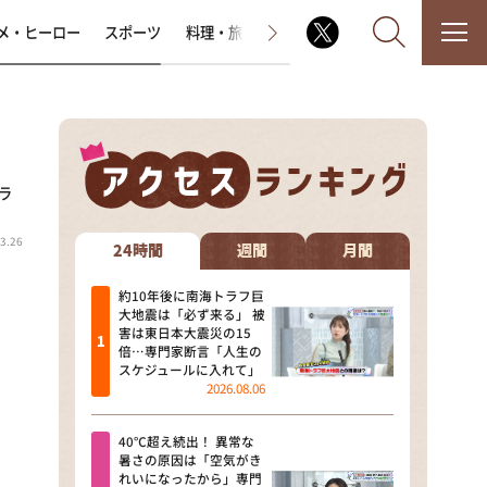
メ・ヒーロー
スポーツ
料理・旅
ラジオ番組
その他
ラ
なるみ・岡村の過ぎるTV
3.26
相席食堂
24時間
週間
月間
これ余談なんですけど・・・
約10年後に南海トラフ巨
大地震は「必ず来る」 被
害は東日本大震災の15
～人生密着トークバラエティ！
倍…専門家断言「人生の
～ やすとものいたって真剣です
スケジュールに入れて」
2026.08.06
探偵！ナイトスクープ
40℃超え続出！ 異常な
news おかえり
暑さの原因は「空気がき
れいになったから」専門