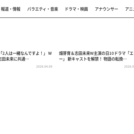
報道・情報
バラエティ・音楽
ドラマ・映画
アナウンサー
アニ
 「2人は一緒なんですよ！」 W
畑芽育＆志田未来W主演の日10ドラマ「エ
志田未来に共通…
ー」 新キャストを解禁！ 物語の転換…
2026.04.09
2026.0