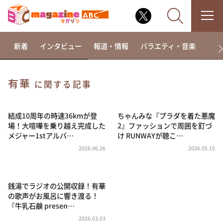
新着
インタビュー
報道・情報
バラエティ・音楽
ドラ
有華
に関する記事
なるみ・岡村の過ぎるTV
相席食堂
結成10周年の時速36kmが登
ちゃんみな『プラダを着た悪魔
場！大喧嘩を乗り越え完成した
2』ファッションで周囲を釘づ
これ余談なんですけど・・・
メジャー1stアルバ…
け RUNWAYが聴こ…
～人生密着トークバラエティ！～ やすとものいたっ
2026.06.26
2026.05.15
て真剣です
探偵！ナイトスクープ
銭湯でラジオの公開収録！有華
news おかえり
の歌声がお風呂に響き渡る！
河合＆A.B.C-Z塚田×福井アナ「なんでやねん！？」
『牛乳石鹸 presen…
（news おかえり）
2026.03.03