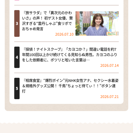
『旅サラダ』で「異次元のかわ
いさ」の声！ 初ゲスト女優、贅
沢すぎる“雲丹しゃぶ”食リポで
おちゃめ発言
2026.07.10
『探偵！ナイトスクープ』「カヨコか？」間違い電話を約7
年間100回以上かけ続けてくる見知らぬ男性。カヨコのふり
をした依頼者に、ポツリと呟いた言葉は…
2026.07.14
『相席食堂』“爆烈ボイン”元NHK女性アナ、セクシー水着姿
＆規格外グッズ公開！ 千鳥“ちょっと待てぃ！！”ボタン連
打
2026.07.21