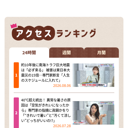
DAIGOも台所 ～きょうの献立 何にする？～
本日はダイアンなり！シーズン２
朝だ！生です旅サラダ
教えて！ニュースライブ 正義のミカタ
ＬＩＦＥ～夢のカタチ～
新婚さんいらっしゃい！
24時間
週間
月間
ポツンと一軒家
約10年後に南海トラフ巨大地震
は「必ず来る」 被害は東日本大
ザキ山小屋本館
震災の15倍…専門家断言「人生
のスケジュールに入れて」
ぺこぱのまるスポ
2026.08.06
アナ回覧板
40℃超え続出！ 異常な暑さの原
因は「空気がきれいになったか
ら」専門家の指摘に眞鍋かをり
「“きれいで暑い”と“汚くて涼し
い”どっちがいいの!?」
2026.07.28