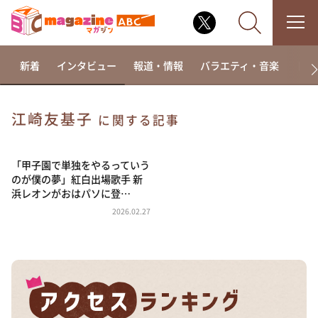
新着
インタビュー
報道・情報
バラエティ・音楽
ドラ
江崎友基子
に関する記事
なるみ・岡村の過ぎるTV
相席食堂
「甲子園で単独をやるっていう
のが僕の夢」紅白出場歌手 新
これ余談なんですけど・・・
浜レオンがおはパソに登…
～人生密着トークバラエティ！～ やすとものいたっ
2026.02.27
て真剣です
探偵！ナイトスクープ
news おかえり
河合＆A.B.C-Z塚田×福井アナ「なんでやねん！？」
（news おかえり）