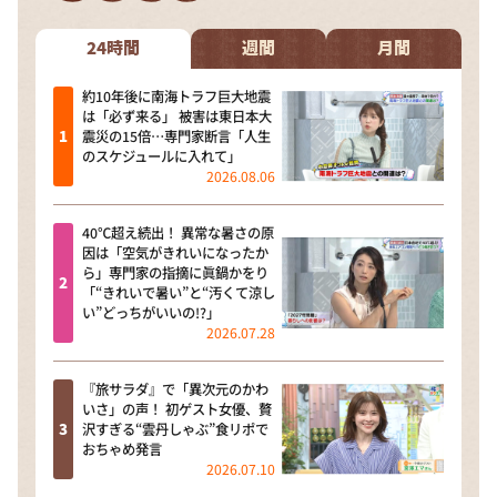
DAIGOも台所 ～きょうの献立 何にする？～
本日はダイアンなり！シーズン２
24時間
週間
月間
朝だ！生です旅サラダ
約10年後に南海トラフ巨大地震
は「必ず来る」 被害は東日本大
教えて！ニュースライブ 正義のミカタ
震災の15倍…専門家断言「人生
のスケジュールに入れて」
ＬＩＦＥ～夢のカタチ～
2026.08.06
新婚さんいらっしゃい！
40℃超え続出！ 異常な暑さの原
ポツンと一軒家
因は「空気がきれいになったか
ら」専門家の指摘に眞鍋かをり
ザキ山小屋本館
「“きれいで暑い”と“汚くて涼し
い”どっちがいいの!?」
ぺこぱのまるスポ
2026.07.28
アナ回覧板
『旅サラダ』で「異次元のかわ
いさ」の声！ 初ゲスト女優、贅
沢すぎる“雲丹しゃぶ”食リポで
おちゃめ発言
2026.07.10