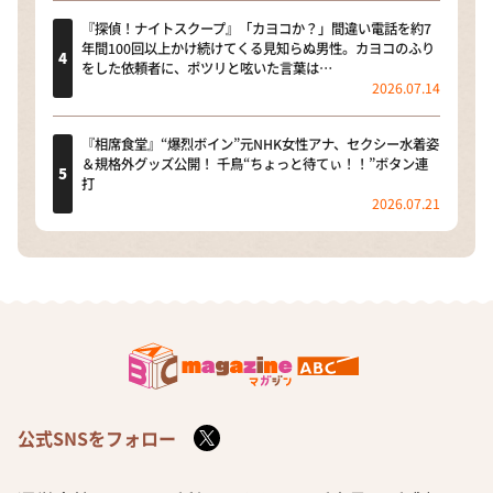
『探偵！ナイトスクープ』「カヨコか？」間違い電話を約7
年間100回以上かけ続けてくる見知らぬ男性。カヨコのふり
をした依頼者に、ポツリと呟いた言葉は…
2026.07.14
『相席食堂』“爆烈ボイン”元NHK女性アナ、セクシー水着姿
＆規格外グッズ公開！ 千鳥“ちょっと待てぃ！！”ボタン連
打
2026.07.21
公式SNSをフォロー