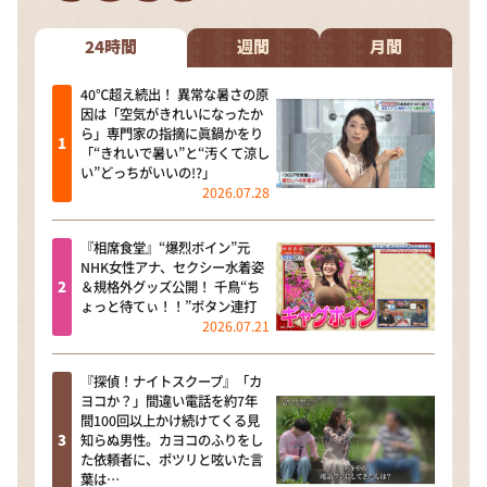
DAIGOも台所 ～きょうの献立 何にする？～
本日はダイアンなり！シーズン２
24時間
週間
月間
朝だ！生です旅サラダ
40℃超え続出！ 異常な暑さの原
因は「空気がきれいになったか
教えて！ニュースライブ 正義のミカタ
ら」専門家の指摘に眞鍋かをり
「“きれいで暑い”と“汚くて涼し
ＬＩＦＥ～夢のカタチ～
い”どっちがいいの!?」
2026.07.28
新婚さんいらっしゃい！
ポツンと一軒家
『相席食堂』“爆烈ボイン”元
NHK女性アナ、セクシー水着姿
ザキ山小屋本館
＆規格外グッズ公開！ 千鳥“ち
ょっと待てぃ！！”ボタン連打
ぺこぱのまるスポ
2026.07.21
アナ回覧板
『探偵！ナイトスクープ』「カ
ヨコか？」間違い電話を約7年
間100回以上かけ続けてくる見
知らぬ男性。カヨコのふりをし
た依頼者に、ポツリと呟いた言
葉は…