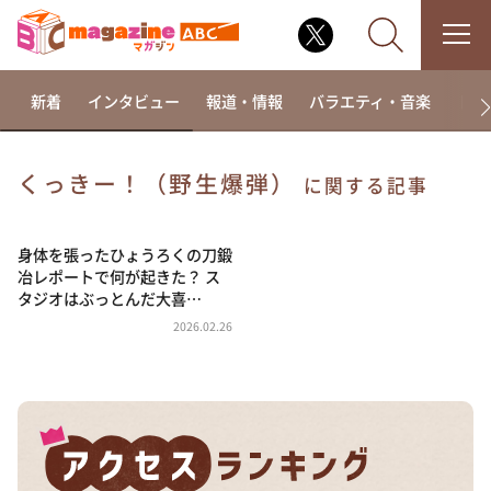
新着
インタビュー
報道・情報
バラエティ・音楽
ドラ
くっきー！（野生爆弾）
に関する記事
なるみ・岡村の過ぎるTV
相席食堂
身体を張ったひょうろくの刀鍛
冶レポートで何が起きた？ ス
これ余談なんですけど・・・
タジオはぶっとんだ大喜…
～人生密着トークバラエティ！～ やすとものいたっ
2026.02.26
て真剣です
探偵！ナイトスクープ
news おかえり
河合＆A.B.C-Z塚田×福井アナ「なんでやねん！？」
（news おかえり）