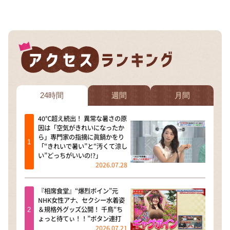
DAIGOも台所 ～きょうの献立 何にする？～
本日はダイアンなり！シーズン２
朝だ！生です旅サラダ
教えて！ニュースライブ 正義のミカタ
ＬＩＦＥ～夢のカタチ～
新婚さんいらっしゃい！
24時間
週間
月間
ポツンと一軒家
40℃超え続出！ 異常な暑さの原
ザキ山小屋本館
因は「空気がきれいになったか
ら」専門家の指摘に眞鍋かをり
ぺこぱのまるスポ
「“きれいで暑い”と“汚くて涼し
い”どっちがいいの!?」
アナ回覧板
2026.07.28
『相席食堂』“爆烈ボイン”元
NHK女性アナ、セクシー水着姿
＆規格外グッズ公開！ 千鳥“ち
ょっと待てぃ！！”ボタン連打
2026.07.21