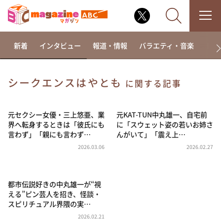
新着
インタビュー
報道・情報
バラエティ・音楽
ドラ
シークエンスはやとも
に関する記事
なるみ・岡村の過ぎるTV
相席食堂
元セクシー女優・三上悠亜、業
元KAT-TUN中丸雄一、自宅前
界へ転身するときは「彼氏にも
に「スウェット姿の若いお姉さ
これ余談なんですけど・・・
言わず」「親にも言わず…
んがいて」「震え上…
～人生密着トークバラエティ！～ やすとものいたっ
2026.03.06
2026.02.27
て真剣です
探偵！ナイトスクープ
都市伝説好きの中丸雄一が“視
news おかえり
える”ピン芸人を招き、怪談・
河合＆A.B.C-Z塚田×福井アナ「なんでやねん！？」
スピリチュアル界隈の実…
（news おかえり）
2026.02.21