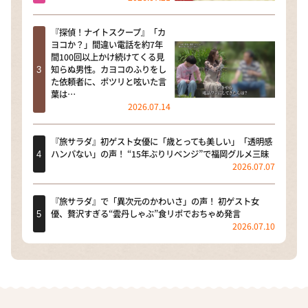
『探偵！ナイトスクープ』「カ
ヨコか？」間違い電話を約7年
間100回以上かけ続けてくる見
知らぬ男性。カヨコのふりをし
た依頼者に、ポツリと呟いた言
葉は…
2026.07.14
『旅サラダ』初ゲスト女優に「歳とっても美しい」「透明感
ハンパない」の声！ “15年ぶりリベンジ”で福岡グルメ三昧
2026.07.07
『旅サラダ』で「異次元のかわいさ」の声！ 初ゲスト女
優、贅沢すぎる“雲丹しゃぶ”食リポでおちゃめ発言
2026.07.10