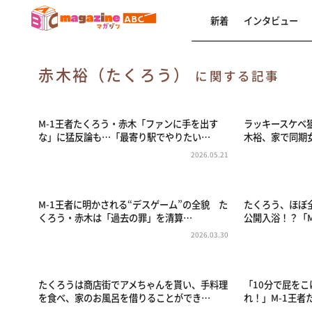
新着
インタビュー
赤木裕（たくろう）
に関する記事
M-1王者たくろう・赤木「ファンに手を出す
ラッキースケベ
な」に猛反論も…「最寄り駅でやりたい…
木裕、家で同期
2026.05.21
M-1王者に明かされる“デスゲーム”の全貌 た
たくろう、ほぼ
くろう・赤木は「過去の罪」を清算…
公開入浴！？「M
2026.03.30
たくろうは商店街でアメちゃんを貰い、手料理
「10分で屁をこ
を食べ、家のお風呂を借りることができ…
れ！」M-1王者