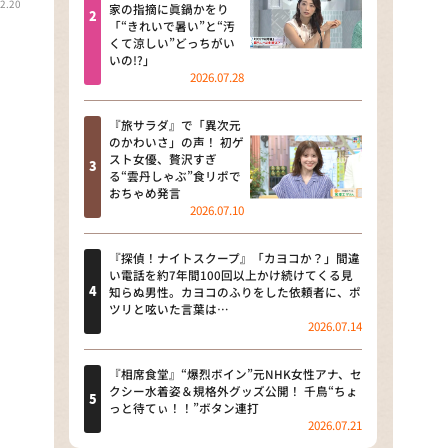
2.20
河合＆A.B.C-Z塚田×福井アナ
家の指摘に眞鍋かをり
「“きれいで暑い”と“汚
「なんでやねん！？」（news お
くて涼しい”どっちがい
かえり）
いの!?」
2026.07.28
DAIGOも台所 ～きょうの献立 何
にする？～
『旅サラダ』で「異次元
のかわいさ」の声！ 初ゲ
本日はダイアンなり！シーズン２
スト女優、贅沢すぎ
る“雲丹しゃぶ”食リポで
朝だ！生です旅サラダ
おちゃめ発言
2026.07.10
教えて！ニュースライブ 正義の
ミカタ
『探偵！ナイトスクープ』「カヨコか？」間違
い電話を約7年間100回以上かけ続けてくる見
ＬＩＦＥ～夢のカタチ～
知らぬ男性。カヨコのふりをした依頼者に、ポ
ツリと呟いた言葉は…
2026.07.14
新婚さんいらっしゃい！
ポツンと一軒家
『相席食堂』“爆烈ボイン”元NHK女性アナ、セ
クシー水着姿＆規格外グッズ公開！ 千鳥“ちょ
っと待てぃ！！”ボタン連打
ザキ山小屋本館
2026.07.21