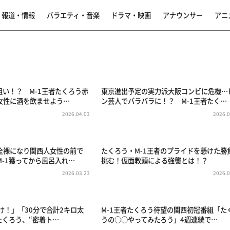
報道・情報
バラエティ・音楽
ドラマ・映画
アナウンサー
アニ
狙い！？ M-1王者たくろう赤
東京進出予定の実力派大阪コンビに危機…
女性に酒を飲ませよう…
ン芸人でバラバラに！？ M-1王者たく…
2026.04.03
2026.0
全裸になり関西人女性の前で
たくろう・M-1王者のプライドを懸けた勝
-1獲ってから風呂入れ…
挑む！仮面教頭による強襲とは！？
2026.03.23
2026.0
け！」「30分で合計2キロ太
M-1王者たくろう待望の関西初冠番組「た
たくろう、“密着ト…
うの○○やってみたろう」4週連続で…