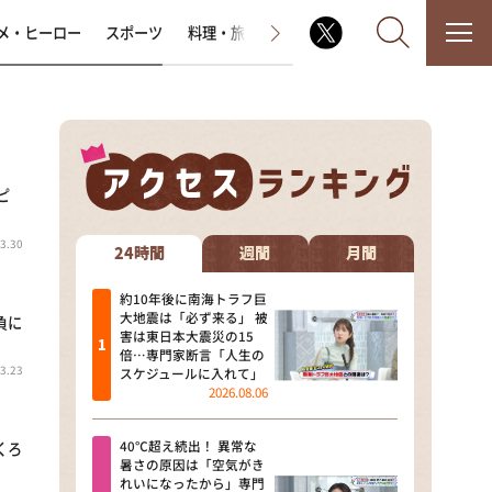
メ・ヒーロー
スポーツ
料理・旅
ラジオ番組
その他
ピ
なるみ・岡村の過ぎるTV
3.30
相席食堂
24時間
週間
月間
これ余談なんですけど・・・
約10年後に南海トラフ巨
大地震は「必ず来る」 被
負に
害は東日本大震災の15
～人生密着トークバラエティ！
倍…専門家断言「人生の
～ やすとものいたって真剣です
3.23
スケジュールに入れて」
2026.08.06
探偵！ナイトスクープ
40℃超え続出！ 異常な
くろ
news おかえり
暑さの原因は「空気がき
れいになったから」専門