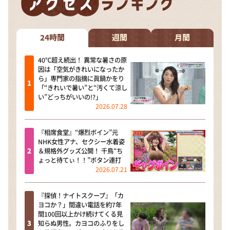
DAIGOも台所 ～きょうの献立 何にする？～
本日はダイアンなり！シーズン２
24時間
週間
月間
朝だ！生です旅サラダ
教えて！ニュースライブ 正義のミカタ
40℃超え続出！ 異常な暑さの原
因は「空気がきれいになったか
ＬＩＦＥ～夢のカタチ～
ら」専門家の指摘に眞鍋かをり
「“きれいで暑い”と“汚くて涼し
新婚さんいらっしゃい！
い”どっちがいいの!?」
2026.07.28
ポツンと一軒家
ザキ山小屋本館
『相席食堂』“爆烈ボイン”元
NHK女性アナ、セクシー水着姿
ぺこぱのまるスポ
＆規格外グッズ公開！ 千鳥“ち
ょっと待てぃ！！”ボタン連打
アナ回覧板
2026.07.21
『探偵！ナイトスクープ』「カ
ヨコか？」間違い電話を約7年
間100回以上かけ続けてくる見
知らぬ男性。カヨコのふりをし