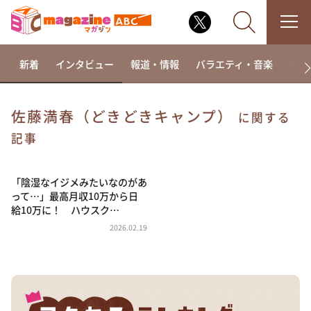
新着
インタビュー
報道・情報
バラエティ・音楽
ドラ
佐藤満春（どきどきキャンプ）
に関する
なるみ・岡村の過ぎるTV
記事
相席食堂
「陰湿なイジメみたいなのがあ
これ余談なんですけど・・・
って…」最高月収10万から日
～人生密着トークバラエティ！～ やすとものいたっ
給10万に！ ハウスク…
て真剣です
2026.02.19
探偵！ナイトスクープ
news おかえり
河合＆A.B.C-Z塚田×福井アナ「なんでやねん！？」
（news おかえり）