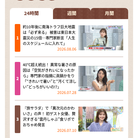
DAIGOも台所 ～きょうの献立 何にする？～
本日はダイアンなり！シーズン２
24時間
週間
月間
朝だ！生です旅サラダ
約10年後に南海トラフ巨大地震
は「必ず来る」 被害は東日本大
教えて！ニュースライブ 正義のミカタ
震災の15倍…専門家断言「人生
のスケジュールに入れて」
ＬＩＦＥ～夢のカタチ～
2026.08.06
新婚さんいらっしゃい！
40℃超え続出！ 異常な暑さの原
ポツンと一軒家
因は「空気がきれいになったか
ら」専門家の指摘に眞鍋かをり
ザキ山小屋本館
「“きれいで暑い”と“汚くて涼し
い”どっちがいいの!?」
ぺこぱのまるスポ
2026.07.28
アナ回覧板
『旅サラダ』で「異次元のかわ
いさ」の声！ 初ゲスト女優、贅
沢すぎる“雲丹しゃぶ”食リポで
おちゃめ発言
2026.07.10