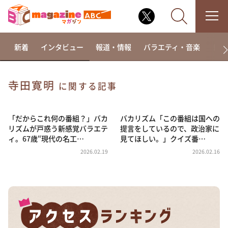
新着
インタビュー
報道・情報
バラエティ・音楽
ドラ
寺田寛明
に関する記事
なるみ・岡村の過ぎるTV
相席食堂
「だからこれ何の番組？」バカ
バカリズム「この番組は国への
リズムが戸惑う新感覚バラエテ
提言をしているので、政治家に
これ余談なんですけど・・・
ィ。67歳“現代の名工…
見てほしい。」クイズ番…
～人生密着トークバラエティ！～ やすとものいたっ
2026.02.19
2026.02.16
て真剣です
探偵！ナイトスクープ
news おかえり
河合＆A.B.C-Z塚田×福井アナ「なんでやねん！？」
（news おかえり）