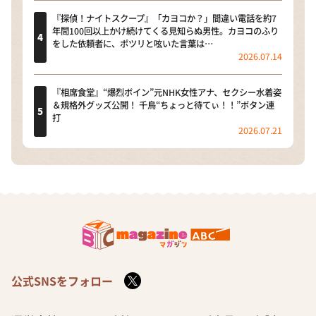
『探偵！ナイトスクープ』「カヨコか？」間違い電話を約7
年間100回以上かけ続けてくる見知らぬ男性。カヨコのふり
をした依頼者に、ポツリと呟いた言葉は…
2026.07.14
『相席食堂』“爆烈ボイン”元NHK女性アナ、セクシー水着姿
＆規格外グッズ公開！ 千鳥“ちょっと待てぃ！！”ボタン連
打
2026.07.21
公式SNSをフォロー