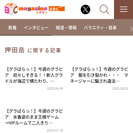
新着
インタビュー
報道・情報
バラエティ・音楽
ドラ
押田岳
に関する記事
なるみ・岡村の過ぎるTV
相席食堂
【グラぱらっ！】今週のグラビ
【グラぱらっ！】今週のグラビ
ア 初々しすぎる！！新人グラ
ア 服を引き裂かれ・・・ マ
これ余談なんですけど・・・
ドルが海辺で横たわり、…
ネージャーに騙され違法…
～人生密着トークバラエティ！～ やすとものいたっ
2025.08.09
2025.08.02
て真剣です
探偵！ナイトスクープ
【グラぱらっ！】今週のグラビ
news おかえり
ア 水着姿のまま王様ゲーム
河合＆A.B.C-Z塚田×福井アナ「なんでやねん！？」
→VIPルームで二人きり…
（news おかえり）
2025.07.19