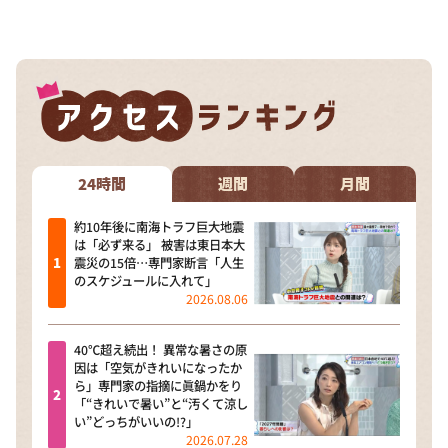
DAIGOも台所 ～きょうの献立 何にする？～
本日はダイアンなり！シーズン２
朝だ！生です旅サラダ
教えて！ニュースライブ 正義のミカタ
ＬＩＦＥ～夢のカタチ～
新婚さんいらっしゃい！
24時間
週間
月間
ポツンと一軒家
約10年後に南海トラフ巨大地震
は「必ず来る」 被害は東日本大
ザキ山小屋本館
震災の15倍…専門家断言「人生
のスケジュールに入れて」
ぺこぱのまるスポ
2026.08.06
アナ回覧板
40℃超え続出！ 異常な暑さの原
因は「空気がきれいになったか
ら」専門家の指摘に眞鍋かをり
「“きれいで暑い”と“汚くて涼し
い”どっちがいいの!?」
2026.07.28