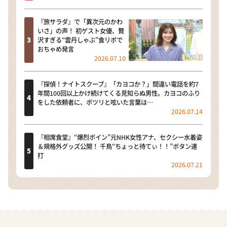
『旅サラダ』で「異次元のかわ
いさ」の声！ 初ゲスト女優、贅
沢すぎる“雲丹しゃぶ”食リポで
おちゃめ発言
2026.07.10
『探偵！ナイトスクープ』「カヨコか？」間違い電話を約7
年間100回以上かけ続けてくる見知らぬ男性。カヨコのふり
をした依頼者に、ポツリと呟いた言葉は…
2026.07.14
『相席食堂』“爆烈ボイン”元NHK女性アナ、セクシー水着姿
＆規格外グッズ公開！ 千鳥“ちょっと待てぃ！！”ボタン連
打
2026.07.21