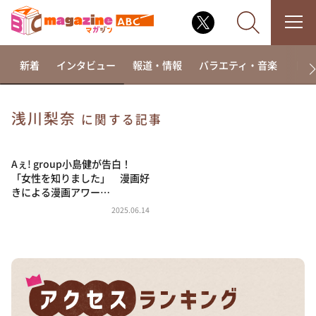
新着
インタビュー
報道・情報
バラエティ・音楽
ドラ
浅川梨奈
に関する記事
なるみ・岡村の過ぎるTV
相席食堂
Aぇ! group小島健が告白！
「女性を知りました」 漫画好
これ余談なんですけど・・・
きによる漫画アワー…
～人生密着トークバラエティ！～ やすとものいたっ
2025.06.14
て真剣です
探偵！ナイトスクープ
news おかえり
河合＆A.B.C-Z塚田×福井アナ「なんでやねん！？」
（news おかえり）