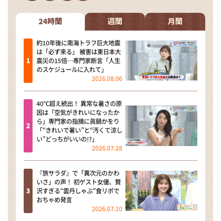
DAIGOも台所 ～きょうの献立 何にする？～
本日はダイアンなり！シーズン２
24時間
週間
月間
朝だ！生です旅サラダ
約10年後に南海トラフ巨大地震
は「必ず来る」 被害は東日本大
教えて！ニュースライブ 正義のミカタ
震災の15倍…専門家断言「人生
のスケジュールに入れて」
ＬＩＦＥ～夢のカタチ～
2026.08.06
新婚さんいらっしゃい！
40℃超え続出！ 異常な暑さの原
ポツンと一軒家
因は「空気がきれいになったか
ら」専門家の指摘に眞鍋かをり
ザキ山小屋本館
「“きれいで暑い”と“汚くて涼し
い”どっちがいいの!?」
ぺこぱのまるスポ
2026.07.28
アナ回覧板
『旅サラダ』で「異次元のかわ
いさ」の声！ 初ゲスト女優、贅
沢すぎる“雲丹しゃぶ”食リポで
おちゃめ発言
2026.07.10