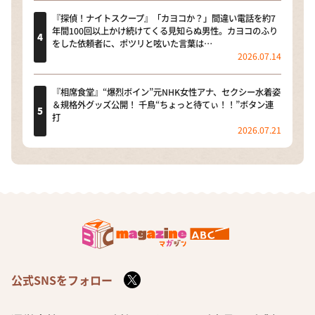
『探偵！ナイトスクープ』「カヨコか？」間違い電話を約7
年間100回以上かけ続けてくる見知らぬ男性。カヨコのふり
をした依頼者に、ポツリと呟いた言葉は…
2026.07.14
『相席食堂』“爆烈ボイン”元NHK女性アナ、セクシー水着姿
＆規格外グッズ公開！ 千鳥“ちょっと待てぃ！！”ボタン連
打
2026.07.21
公式SNSをフォロー