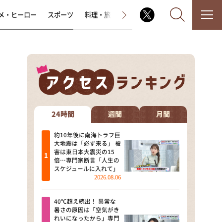
メ・ヒーロー
スポーツ
料理・旅
ラジオ番組
その他
なるみ・岡村の過ぎるTV
相席食堂
24時間
週間
月間
これ余談なんですけど・・・
約10年後に南海トラフ巨
大地震は「必ず来る」 被
害は東日本大震災の15
～人生密着トークバラエティ！
倍…専門家断言「人生の
～ やすとものいたって真剣です
スケジュールに入れて」
2026.08.06
探偵！ナイトスクープ
40℃超え続出！ 異常な
news おかえり
暑さの原因は「空気がき
れいになったから」専門