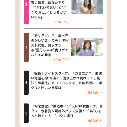
河合＆A.B.C-Z塚田×福井アナ
家の指摘に眞鍋かをり
「“きれいで暑い”と“汚
「なんでやねん！？」（news お
くて涼しい”どっちがい
かえり）
いの!?」
2026.07.28
DAIGOも台所 ～きょうの献立 何
にする？～
『旅サラダ』で「異次元
のかわいさ」の声！ 初ゲ
本日はダイアンなり！シーズン２
スト女優、贅沢すぎ
る“雲丹しゃぶ”食リポで
朝だ！生です旅サラダ
おちゃめ発言
2026.07.10
教えて！ニュースライブ 正義の
ミカタ
『探偵！ナイトスクープ』「カヨコか？」間違
い電話を約7年間100回以上かけ続けてくる見
ＬＩＦＥ～夢のカタチ～
知らぬ男性。カヨコのふりをした依頼者に、ポ
ツリと呟いた言葉は…
2026.07.14
新婚さんいらっしゃい！
ポツンと一軒家
『相席食堂』“爆烈ボイン”元NHK女性アナ、セ
クシー水着姿＆規格外グッズ公開！ 千鳥“ちょ
っと待てぃ！！”ボタン連打
ザキ山小屋本館
2026.07.21