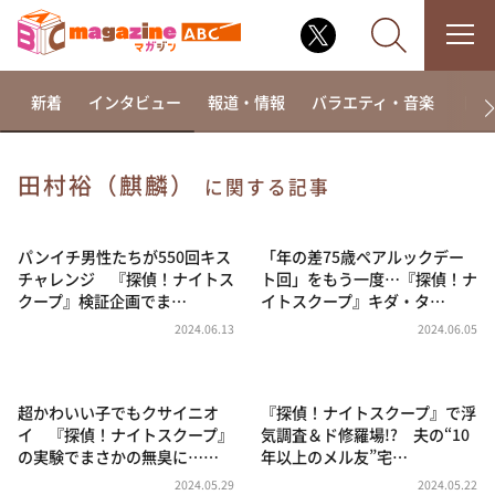
新着
インタビュー
報道・情報
バラエティ・音楽
ドラ
田村裕（麒麟）
に関する記事
なるみ・岡村の過ぎるTV
相席食堂
パンイチ男性たちが550回キス
「年の差75歳ペアルックデー
チャレンジ 『探偵！ナイトス
ト回」をもう一度…『探偵！ナ
これ余談なんですけど・・・
クープ』検証企画でま…
イトスクープ』キダ・タ…
～人生密着トークバラエティ！～ やすとものいたっ
2024.06.13
2024.06.05
て真剣です
探偵！ナイトスクープ
超かわいい子でもクサイニオ
『探偵！ナイトスクープ』で浮
news おかえり
イ 『探偵！ナイトスクープ』
気調査＆ド修羅場!? 夫の“10
河合＆A.B.C-Z塚田×福井アナ「なんでやねん！？」
の実験でまさかの無臭に……
年以上のメル友”宅…
（news おかえり）
2024.05.29
2024.05.22