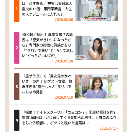
は「必ず来る」 被害は東日本大
震災の15倍…専門家断言「人生
のスケジュールに入れて」
2026.08.06
40℃超え続出！ 異常な暑さの原
因は「空気がきれいになったか
ら」専門家の指摘に眞鍋かをり
「“きれいで暑い”と“汚くて涼し
い”どっちがいいの!?」
2026.07.28
『旅サラダ』で「異次元のかわ
いさ」の声！ 初ゲスト女優、贅
沢すぎる“雲丹しゃぶ”食リポで
おちゃめ発言
2026.07.10
『探偵！ナイトスクープ』「カヨコか？」間違い電話を約7
年間100回以上かけ続けてくる見知らぬ男性。カヨコのふり
をした依頼者に、ポツリと呟いた言葉は…
2026.07.14