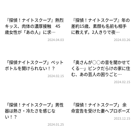
DAIGOも台所 ～きょうの献立 何にする？～
本日はダイアンなり！シーズン２
『探偵！ナイトスクープ』熱烈
『探偵！ナイトスクープ』年の
朝だ！生です旅サラダ
キッス、肉体の濃厚接触 45
差約15歳、素顔も名前も相手
歳女性が「あの人」に求…
に教えず。2人きりで夜…
教えて！ニュースライブ 正義のミカタ
2024.04.03
2024.03.26
ＬＩＦＥ～夢のカタチ～
新婚さんいらっしゃい！
「探偵ナイトスクープ」ペット
「奥さんが○○の音を聞かせて
ポツンと一軒家
ボトルを開けられない！？
くる…」ピンクだらけの家に住
む、あの芸人の困りごと…
ザキ山小屋本館
2024.02.15
2024.02.15
ぺこぱのまるスポ
アナ回覧板
「探偵！ナイトスクープ」男性
「探偵！ナイトスクープ」 余
器は熱さ・冷たさを感じな
命宣告を受けた妻へプロポーズ
い！？
2023.12.15
2024.01.25