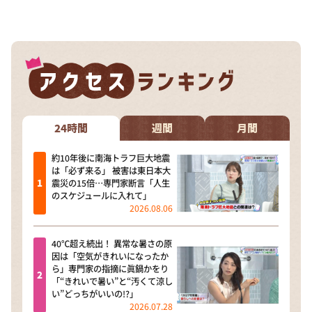
DAIGOも台所 ～きょうの献立 何にする？～
本日はダイアンなり！シーズン２
朝だ！生です旅サラダ
教えて！ニュースライブ 正義のミカタ
ＬＩＦＥ～夢のカタチ～
新婚さんいらっしゃい！
24時間
週間
月間
ポツンと一軒家
約10年後に南海トラフ巨大地震
は「必ず来る」 被害は東日本大
ザキ山小屋本館
震災の15倍…専門家断言「人生
のスケジュールに入れて」
ぺこぱのまるスポ
2026.08.06
アナ回覧板
40℃超え続出！ 異常な暑さの原
因は「空気がきれいになったか
ら」専門家の指摘に眞鍋かをり
「“きれいで暑い”と“汚くて涼し
い”どっちがいいの!?」
2026.07.28