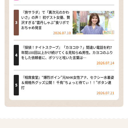
『旅サラダ』で「異次元のかわ
いさ」の声！ 初ゲスト女優、贅
沢すぎる“雲丹しゃぶ”食リポで
おちゃめ発言
2026.07.10
『探偵！ナイトスクープ』「カヨコか？」間違い電話を約7
年間100回以上かけ続けてくる見知らぬ男性。カヨコのふり
をした依頼者に、ポツリと呟いた言葉は…
2026.07.14
『相席食堂』“爆烈ボイン”元NHK女性アナ、セクシー水着姿
＆規格外グッズ公開！ 千鳥“ちょっと待てぃ！！”ボタン連
打
2026.07.21