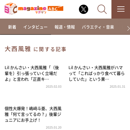
新着
インタビュー
報道・情報
バラエティ・音楽
ドラ
大西風雅
に関する記事
なるみ・岡村の過ぎるTV
相席食堂
Lil かんさい・大西風雅「（後
Lil かんさい・大西風雅がハマ
輩を）引っ張っていく立場だ
って「こればっかり食べて暮ら
これ余談なんですけど・・・
よ」と言われ「正直キ…
していた」という果…
～人生密着トークバラエティ！～ やすとものいたっ
2025.02.03
2025.01.31
て真剣です
探偵！ナイトスクープ
個性大爆発！嶋﨑斗亜、大西風
news おかえり
雅「何て言ってるの？」後輩ジ
河合＆A.B.C-Z塚田×福井アナ「なんでやねん！？」
ュニアにお手上げ！
（news おかえり）
2025.01.20