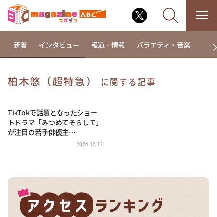
新着
インタビュー
報道・情報
バラエティ・音楽
ドラ
柏木悠（超特急）
に関する記事
なるみ・岡村の過ぎるTV
相席食堂
TikTokで話題となったショー
トドラマ「みつめてそらして」
これ余談なんですけど・・・
が注目の若手俳優主…
～人生密着トークバラエティ！～ やすとものいたっ
2024.12.13
て真剣です
探偵！ナイトスクープ
news おかえり
河合＆A.B.C-Z塚田×福井アナ「なんでやねん！？」
（news おかえり）