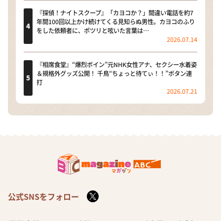
『探偵！ナイトスクープ』「カヨコか？」間違い電話を約7
年間100回以上かけ続けてくる見知らぬ男性。カヨコのふり
をした依頼者に、ポツリと呟いた言葉は…
2026.07.14
『相席食堂』“爆烈ボイン”元NHK女性アナ、セクシー水着姿
＆規格外グッズ公開！ 千鳥“ちょっと待てぃ！！”ボタン連
打
2026.07.21
公式SNSをフォロー