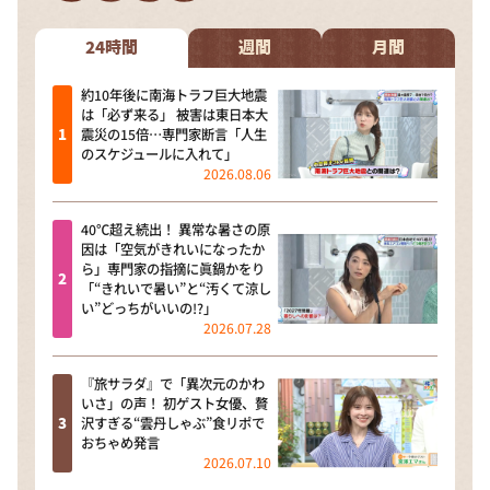
DAIGOも台所 ～きょうの献立 何にする？～
本日はダイアンなり！シーズン２
24時間
週間
月間
朝だ！生です旅サラダ
約10年後に南海トラフ巨大地震
は「必ず来る」 被害は東日本大
教えて！ニュースライブ 正義のミカタ
震災の15倍…専門家断言「人生
のスケジュールに入れて」
ＬＩＦＥ～夢のカタチ～
2026.08.06
新婚さんいらっしゃい！
40℃超え続出！ 異常な暑さの原
ポツンと一軒家
因は「空気がきれいになったか
ら」専門家の指摘に眞鍋かをり
ザキ山小屋本館
「“きれいで暑い”と“汚くて涼し
い”どっちがいいの!?」
ぺこぱのまるスポ
2026.07.28
アナ回覧板
『旅サラダ』で「異次元のかわ
いさ」の声！ 初ゲスト女優、贅
沢すぎる“雲丹しゃぶ”食リポで
おちゃめ発言
2026.07.10