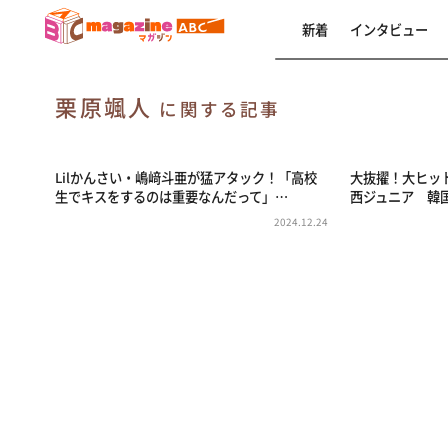
新着
インタビュー
栗原颯人
に関する記事
Lilかんさい・嶋﨑斗亜が猛アタック！「高校
大抜擢！大ヒッ
生でキスをするのは重要なんだって」…
西ジュニア 韓
2024.12.24