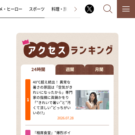
メ・ヒーロー
スポーツ
料理・旅
ラジオ番組
その他
なるみ・岡村の過ぎるTV
相席食堂
24時間
週間
月間
これ余談なんですけど・・・
40℃超え続出！ 異常な
暑さの原因は「空気がき
れいになったから」専門
～人生密着トークバラエティ！
家の指摘に眞鍋かをり
～ やすとものいたって真剣です
「“きれいで暑い”と“汚
くて涼しい”どっちがい
探偵！ナイトスクープ
いの!?」
2026.07.28
news おかえり
『相席食堂』“爆烈ボイ