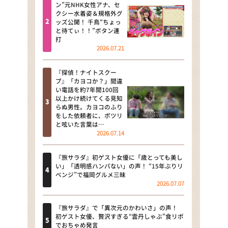
河合＆A.B.C-Z塚田×福井アナ
ン”元NHK女性アナ、セ
クシー水着姿＆規格外グ
「なんでやねん！？」（news お
ッズ公開！ 千鳥“ちょっ
かえり）
と待てぃ！！”ボタン連
打
DAIGOも台所 ～きょうの献立 何
2026.07.21
にする？～
『探偵！ナイトスクー
本日はダイアンなり！シーズン２
プ』「カヨコか？」間違
い電話を約7年間100回
朝だ！生です旅サラダ
以上かけ続けてくる見知
らぬ男性。カヨコのふり
をした依頼者に、ポツリ
教えて！ニュースライブ 正義の
と呟いた言葉は…
ミカタ
2026.07.14
ＬＩＦＥ～夢のカタチ～
『旅サラダ』初ゲスト女優に「歳とっても美し
い」「透明感ハンパない」の声！ “15年ぶりリ
新婚さんいらっしゃい！
ベンジ”で福岡グルメ三昧
2026.07.07
ポツンと一軒家
『旅サラダ』で「異次元のかわいさ」の声！
ザキ山小屋本館
初ゲスト女優、贅沢すぎる“雲丹しゃぶ”食リポ
でおちゃめ発言