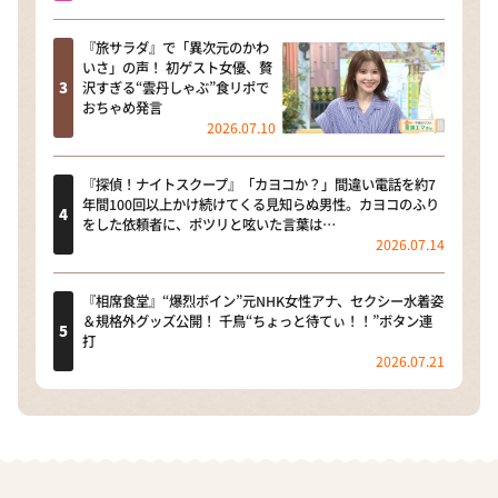
『旅サラダ』で「異次元のかわ
いさ」の声！ 初ゲスト女優、贅
沢すぎる“雲丹しゃぶ”食リポで
おちゃめ発言
2026.07.10
『探偵！ナイトスクープ』「カヨコか？」間違い電話を約7
年間100回以上かけ続けてくる見知らぬ男性。カヨコのふり
をした依頼者に、ポツリと呟いた言葉は…
2026.07.14
『相席食堂』“爆烈ボイン”元NHK女性アナ、セクシー水着姿
＆規格外グッズ公開！ 千鳥“ちょっと待てぃ！！”ボタン連
打
2026.07.21