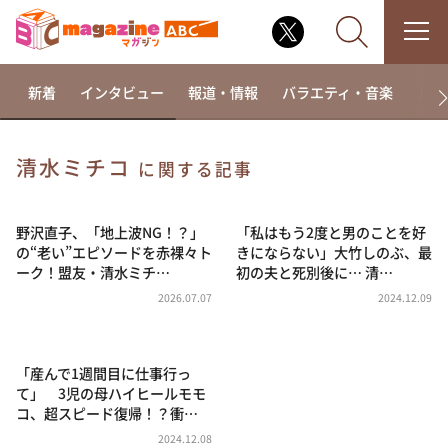
新着
インタビュー
報道・情報
バラエティ・音楽
ドラ
清水ミチコ
に関する記事
なるみ・岡村の過ぎるTV
相席食堂
野沢直子、「地上波NG！？」
「私はもう2度と男のことを好
の“老い”エピソードを赤裸々ト
きにならない」大竹しのぶ、最
これ余談なんですけど・・・
ーク！盟友・清水ミチ…
初の夫と死別後に… 清…
～人生密着トークバラエティ！～ やすとものいたっ
2026.07.07
2024.12.09
て真剣です
探偵！ナイトスクープ
「産んで1週間目に仕事行っ
news おかえり
て」 3児の母ハイヒールモモ
河合＆A.B.C-Z塚田×福井アナ「なんでやねん！？」
コ、超スピード復帰！？衝…
（news おかえり）
2024.12.08