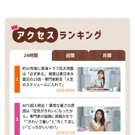
DAIGOも台所 ～きょうの献立 何にする？～
本日はダイアンなり！シーズン２
朝だ！生です旅サラダ
教えて！ニュースライブ 正義のミカタ
ＬＩＦＥ～夢のカタチ～
新婚さんいらっしゃい！
24時間
週間
月間
ポツンと一軒家
約10年後に南海トラフ巨大地震
は「必ず来る」 被害は東日本大
ザキ山小屋本館
震災の15倍…専門家断言「人生
のスケジュールに入れて」
ぺこぱのまるスポ
2026.08.06
アナ回覧板
40℃超え続出！ 異常な暑さの原
因は「空気がきれいになったか
ら」専門家の指摘に眞鍋かをり
「“きれいで暑い”と“汚くて涼し
い”どっちがいいの!?」
2026.07.28