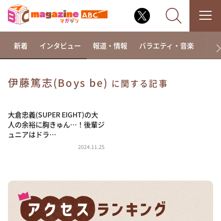
新着
インタビュー
報道・情報
バラエティ・音楽
ドラ
伊藤篤志(Boys be)
に関する記事
なるみ・岡村の過ぎるTV
相席食堂
大倉忠義(SUPER EIGHT)の大
人の余裕に胸きゅん…！後輩ジ
これ余談なんですけど・・・
ュニアはドラ…
～人生密着トークバラエティ！～ やすとものいたっ
2024.11.25
て真剣です
探偵！ナイトスクープ
news おかえり
河合＆A.B.C-Z塚田×福井アナ「なんでやねん！？」
（news おかえり）