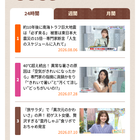
DAIGOも台所 ～きょうの献立 何にする？～
本日はダイアンなり！シーズン２
24時間
週間
月間
朝だ！生です旅サラダ
約10年後に南海トラフ巨大地震
は「必ず来る」 被害は東日本大
教えて！ニュースライブ 正義のミカタ
震災の15倍…専門家断言「人生
のスケジュールに入れて」
ＬＩＦＥ～夢のカタチ～
2026.08.06
新婚さんいらっしゃい！
40℃超え続出！ 異常な暑さの原
ポツンと一軒家
因は「空気がきれいになったか
ら」専門家の指摘に眞鍋かをり
ザキ山小屋本館
「“きれいで暑い”と“汚くて涼し
い”どっちがいいの!?」
ぺこぱのまるスポ
2026.07.28
アナ回覧板
『旅サラダ』で「異次元のかわ
いさ」の声！ 初ゲスト女優、贅
沢すぎる“雲丹しゃぶ”食リポで
おちゃめ発言
2026.07.10