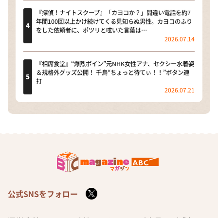
『探偵！ナイトスクープ』「カヨコか？」間違い電話を約7
年間100回以上かけ続けてくる見知らぬ男性。カヨコのふり
をした依頼者に、ポツリと呟いた言葉は…
2026.07.14
『相席食堂』“爆烈ボイン”元NHK女性アナ、セクシー水着姿
＆規格外グッズ公開！ 千鳥“ちょっと待てぃ！！”ボタン連
打
2026.07.21
公式SNSをフォロー