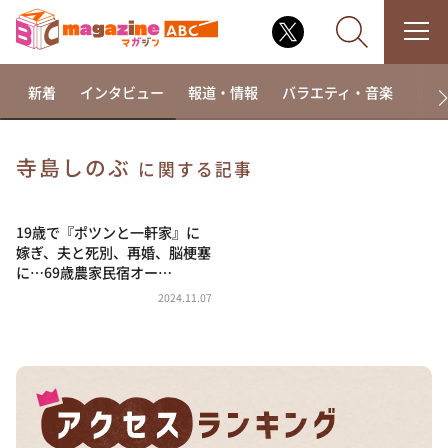
新着
インタビュー
報道・情報
バラエティ・音楽
ドラ
寺島しのぶ
に関する記事
なるみ・岡村の過ぎるTV
相席食堂
19歳で『ポツンと一軒家』に
嫁ぎ、夫と死別、再婚、脳梗塞
これ余談なんですけど・・・
に…69歳農家民宿オー…
～人生密着トークバラエティ！～ やすとものいたっ
2024.11.07
て真剣です
探偵！ナイトスクープ
news おかえり
河合＆A.B.C-Z塚田×福井アナ「なんでやねん！？」
（news おかえり）