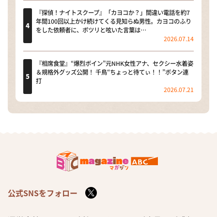
『探偵！ナイトスクープ』「カヨコか？」間違い電話を約7
年間100回以上かけ続けてくる見知らぬ男性。カヨコのふり
をした依頼者に、ポツリと呟いた言葉は…
2026.07.14
『相席食堂』“爆烈ボイン”元NHK女性アナ、セクシー水着姿
＆規格外グッズ公開！ 千鳥“ちょっと待てぃ！！”ボタン連
打
2026.07.21
公式SNSをフォロー