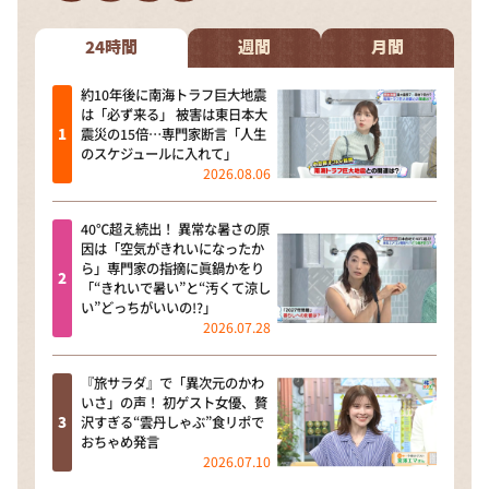
DAIGOも台所 ～きょうの献立 何にする？～
本日はダイアンなり！シーズン２
24時間
週間
月間
朝だ！生です旅サラダ
約10年後に南海トラフ巨大地震
は「必ず来る」 被害は東日本大
教えて！ニュースライブ 正義のミカタ
震災の15倍…専門家断言「人生
のスケジュールに入れて」
ＬＩＦＥ～夢のカタチ～
2026.08.06
新婚さんいらっしゃい！
40℃超え続出！ 異常な暑さの原
ポツンと一軒家
因は「空気がきれいになったか
ら」専門家の指摘に眞鍋かをり
ザキ山小屋本館
「“きれいで暑い”と“汚くて涼し
い”どっちがいいの!?」
ぺこぱのまるスポ
2026.07.28
アナ回覧板
『旅サラダ』で「異次元のかわ
いさ」の声！ 初ゲスト女優、贅
沢すぎる“雲丹しゃぶ”食リポで
おちゃめ発言
2026.07.10