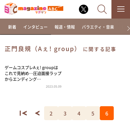
新着
インタビュー
報道・情報
バラエティ・音楽
ドラ
正門良規（Aぇ! group）
に関する記事
なるみ・岡村の過ぎるTV
相席食堂
ゲームコスプレAぇ! groupは
これで見納め…圧迫面接ラップ
これ余談なんですけど・・・
からエンディング…
～人生密着トークバラエティ！～ やすとものいたっ
2023.05.09
て真剣です
探偵！ナイトスクープ
news おかえり
2
3
4
5
6
河合＆A.B.C-Z塚田×福井アナ「なんでやねん！？」
（news おかえり）