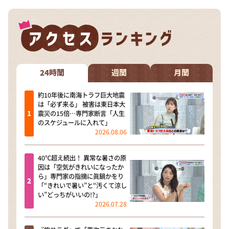
DAIGOも台所 ～きょうの献立 何にする？～
本日はダイアンなり！シーズン２
朝だ！生です旅サラダ
教えて！ニュースライブ 正義のミカタ
24時間
週間
月間
ＬＩＦＥ～夢のカタチ～
新婚さんいらっしゃい！
約10年後に南海トラフ巨大地震
は「必ず来る」 被害は東日本大
ポツンと一軒家
震災の15倍…専門家断言「人生
のスケジュールに入れて」
ザキ山小屋本館
2026.08.06
ぺこぱのまるスポ
40℃超え続出！ 異常な暑さの原
アナ回覧板
因は「空気がきれいになったか
ら」専門家の指摘に眞鍋かをり
「“きれいで暑い”と“汚くて涼し
い”どっちがいいの!?」
2026.07.28