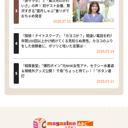
『旅サラダ』で「異次元のかわ
いさ」の声！ 初ゲスト女優、贅
沢すぎる“雲丹しゃぶ”食リポで
おちゃめ発言
2026.07.10
『探偵！ナイトスクープ』「カヨコか？」間違い電話を約7
年間100回以上かけ続けてくる見知らぬ男性。カヨコのふり
をした依頼者に、ポツリと呟いた言葉は…
2026.07.14
『相席食堂』“爆烈ボイン”元NHK女性アナ、セクシー水着姿
＆規格外グッズ公開！ 千鳥“ちょっと待てぃ！！”ボタン連
打
2026.07.21