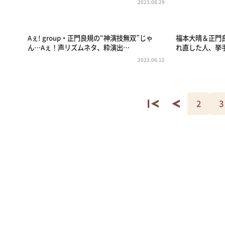
2023.08.29
Aぇ! group・正門良規の“神演技無双”じゃ
福本大晴＆正門
ん…Aぇ！声リズムネタ、粋演出…
れ直した人、挙手～
2023.06.12
2
3