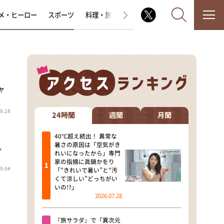
メ・ヒーロー
スポーツ
料理・旅
ラジオ番組
その他
ャ
なるみ・岡村の過ぎるTV
9.28
相席食堂
24時間
週間
月間
これ余談なんですけど・・・
40℃超え続出！ 異常な
暑さの原因は「空気がき
健、
れいになったから」専門
～人生密着トークバラエティ！
家の指摘に眞鍋かをり
～ やすとものいたって真剣です
9.04
「“きれいで暑い”と“汚
くて涼しい”どっちがい
探偵！ナイトスクープ
いの!?」
2026.07.28
news おかえり
『旅サラダ』で「異次元