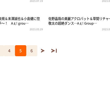
2023.07.19
2023.0
良規＆末澤誠也＆小島健に惚
佐野晶哉の美麗アクロバット＆草間リチャ
！ Aぇ! grou…
敬太の超絶ダンス…Aぇ! Group…
2023.05.29
2023.0
4
5
6