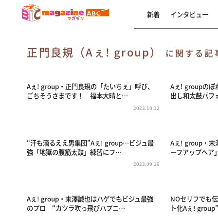
新着
インタビュー
正門良規（Aぇ! group）
に関する記
Aぇ! group・正門良規の「たいちぇ」呼び、
Aぇ! group
ごちそうさまです！ 福本大晴と…
出し和太鼓パフ
2023.10.12
“汗も滴るええ男集団”Aぇ! group…ビジュ最
Aぇ! grou
強「地獄の腹筋太鼓」練習にフ…
ーフアップヘア
2023.09.19
Aぇ! group・末澤誠也はハゲでもビジュ最強
NOセリフでも
のプロ “カツラ吹っ飛びハプニ…
ト化Aぇ! gro