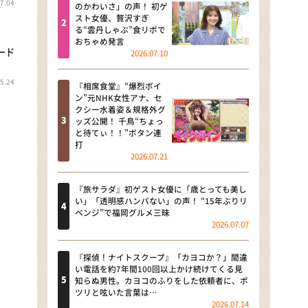
7.04
河合＆A.B.C-Z塚田×福井アナ
のかわいさ」の声！ 初ゲ
スト女優、贅沢すぎ
「なんでやねん！？」（news お
る“雲丹しゃぶ”食リポで
かえり）
おちゃめ発言
ード
2026.07.10
DAIGOも台所 ～きょうの献立 何
にする？～
5.24
『相席食堂』“爆烈ボイ
ン”元NHK女性アナ、セ
本日はダイアンなり！シーズン２
クシー水着姿＆規格外グ
ッズ公開！ 千鳥“ちょっ
朝だ！生です旅サラダ
と待てぃ！！”ボタン連
打
2026.07.21
教えて！ニュースライブ 正義の
ミカタ
『旅サラダ』初ゲスト女優に「歳とっても美し
ＬＩＦＥ～夢のカタチ～
い」「透明感ハンパない」の声！ “15年ぶりリ
ベンジ”で福岡グルメ三昧
2026.07.07
新婚さんいらっしゃい！
ポツンと一軒家
『探偵！ナイトスクープ』「カヨコか？」間違
い電話を約7年間100回以上かけ続けてくる見
知らぬ男性。カヨコのふりをした依頼者に、ポ
ザキ山小屋本館
ツリと呟いた言葉は…
2026.07.14