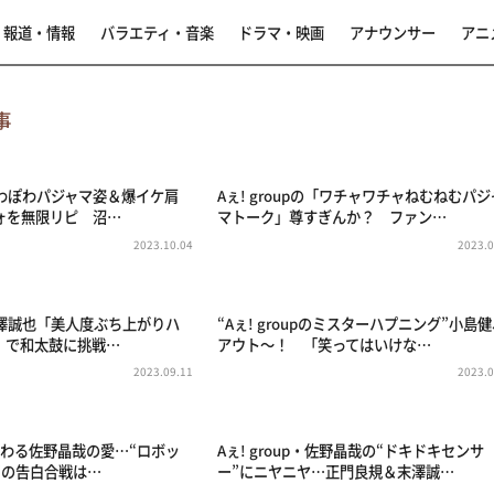
報道・情報
バラエティ・音楽
ドラマ・映画
アナウンサー
アニ
事
のぽわぽわパジャマ姿＆爆イケ肩
Aぇ! groupの「ワチャワチャねむねむパジ
ォを無限リピ 沼…
マトーク」尊すぎんか？ ファン…
2023.10.04
2023.0
p・末澤誠也「美人度ぶち上がりハ
“Aぇ! groupのミスターハプニング”小島
」で和太鼓に挑戦…
アウト～！ 「笑ってはいけな…
2023.09.11
2023.0
伝わる佐野晶哉の愛…“ロボッ
Aぇ! group・佐野晶哉の“ドキドキセンサ
up”の告白合戦は…
ー”にニヤニヤ…正門良規＆末澤誠…