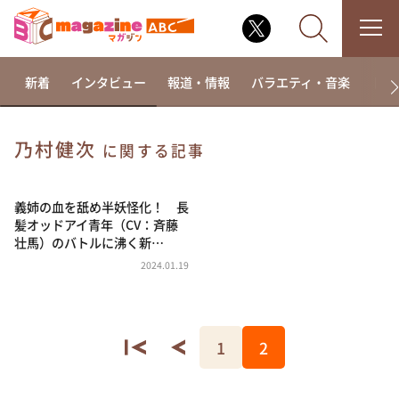
新着
インタビュー
報道・情報
バラエティ・音楽
ドラ
乃村健次
に関する記事
なるみ・岡村の過ぎるTV
相席食堂
義姉の血を舐め半妖怪化！ 長
髪オッドアイ青年（CV：斉藤
これ余談なんですけど・・・
壮馬）のバトルに沸く新…
～人生密着トークバラエティ！～ やすとものいたっ
2024.01.19
て真剣です
探偵！ナイトスクープ
news おかえり
1
2
河合＆A.B.C-Z塚田×福井アナ「なんでやねん！？」
（news おかえり）