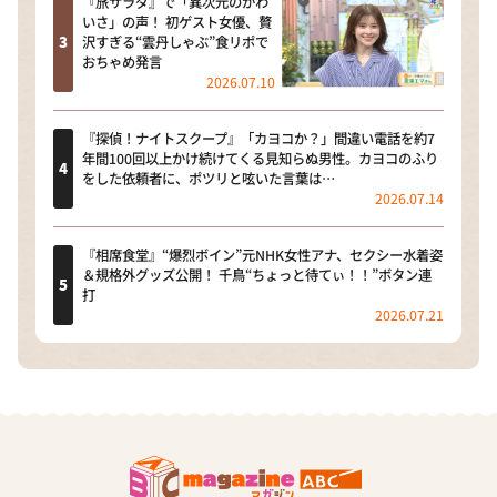
『旅サラダ』で「異次元のかわ
いさ」の声！ 初ゲスト女優、贅
沢すぎる“雲丹しゃぶ”食リポで
おちゃめ発言
2026.07.10
『探偵！ナイトスクープ』「カヨコか？」間違い電話を約7
年間100回以上かけ続けてくる見知らぬ男性。カヨコのふり
をした依頼者に、ポツリと呟いた言葉は…
2026.07.14
『相席食堂』“爆烈ボイン”元NHK女性アナ、セクシー水着姿
＆規格外グッズ公開！ 千鳥“ちょっと待てぃ！！”ボタン連
打
2026.07.21