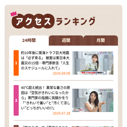
DAIGOも台所 ～きょうの献立 何にする？～
本日はダイアンなり！シーズン２
朝だ！生です旅サラダ
教えて！ニュースライブ 正義のミカタ
24時間
週間
月間
ＬＩＦＥ～夢のカタチ～
新婚さんいらっしゃい！
約10年後に南海トラフ巨大地震
は「必ず来る」 被害は東日本大
ポツンと一軒家
震災の15倍…専門家断言「人生
のスケジュールに入れて」
ザキ山小屋本館
2026.08.06
ぺこぱのまるスポ
40℃超え続出！ 異常な暑さの原
アナ回覧板
因は「空気がきれいになったか
ら」専門家の指摘に眞鍋かをり
「“きれいで暑い”と“汚くて涼し
い”どっちがいいの!?」
2026.07.28