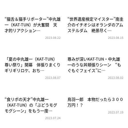
DAIGOも台所 ～きょうの献立 何にする？～
本日はダイアンなり！シーズン２
“猫舌＆猫手リポーター”中丸雄
“世界遺産検定マイスター”南圭
朝だ！生です旅サラダ
一（KAT-TUN）が大奮闘 天
介のイチオシはオランダのアム
才的リアクション…
ステルダム 絶景尽く…
教えて！ニュースライブ 正義のミカタ
2023.08.22
2023.08.15
ＬＩＦＥ～夢のカタチ～
新婚さんいらっしゃい！
「夏の中丸雄一（KAT-TUN）
尊みが深いKAT-TUN・中丸雄
ポツンと一軒家
尊い祭り」開幕 体張りまくり
一のうな丼頬張りシーン “も
ギリギリロケ、おち…
ぐもぐフェイス”に…
ザキ山小屋本館
2023.08.07
2023.08.02
ぺこぱのまるスポ
アナ回覧板
“食リポの天才”中丸雄一
鳥羽一郎 本物だったら３００
（KAT-TUN）の「ぶどうモグ
万円！？
モグシーン」をもう一度…
2023.07.19
2023.07.24