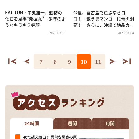
KAT-TUN・中丸雄一、動物の
今夏、宮古島で遊ぶならコ
化石を見事“発掘丸” 少年のよ
コ！ 激うまマンゴーに青の洞
うなキラキラ笑顔…
窟！ さらに、沖縄で絶品カ…
2023.07.12
2023.07.04
7
8
9
10
11
24時間
週間
月間
40℃超え続出！ 異常な暑さの原