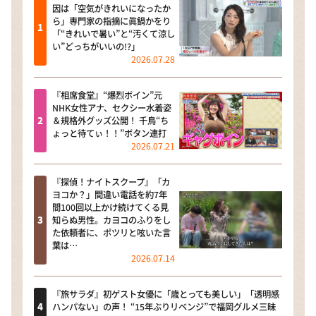
因は「空気がきれいになったか
ら」専門家の指摘に眞鍋かをり
「“きれいで暑い”と“汚くて涼し
い”どっちがいいの!?」
2026.07.28
『相席食堂』“爆烈ボイン”元
NHK女性アナ、セクシー水着姿
＆規格外グッズ公開！ 千鳥“ち
ょっと待てぃ！！”ボタン連打
2026.07.21
『探偵！ナイトスクープ』「カ
ヨコか？」間違い電話を約7年
間100回以上かけ続けてくる見
知らぬ男性。カヨコのふりをし
た依頼者に、ポツリと呟いた言
葉は…
2026.07.14
『旅サラダ』初ゲスト女優に「歳とっても美しい」「透明感
ハンパない」の声！ “15年ぶりリベンジ”で福岡グルメ三昧