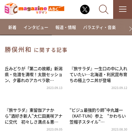
新着
インタビュー
報道・情報
バラエティ・音楽
ドラ
勝俣州和
に関する記事
なるみ・岡村の過ぎるTV
相席食堂
丘みどりが「第二の故郷」新潟
『旅サラダ』一生口の中に入れ
県・佐渡を満喫！太鼓セッショ
ていたい…北海道・利尻昆布育
これ余談なんですけど・・・
ン、夕暮れのアカペラ歌…
ちの極上ウニ丼が登場
～人生密着トークバラエティ！～ やすとものいたっ
2023.09.13
2023.09.12
て真剣です
探偵！ナイトスクープ
『旅サラダ』東留伽アナか
“ビジュ最強釣り師”中丸雄一
news おかえり
ら“酒好き新人”大仁田美咲アナ
（KAT-TUN）参上 “かわちい
河合＆A.B.C-Z塚田×福井アナ「なんでやねん！？」
に交代 初々しさ満点＆悪…
笠帽子スタイル”…
（news おかえり）
2023.09.05
2023.08.30