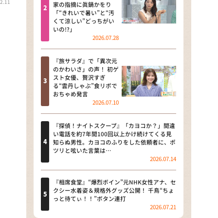
2.11
河合＆A.B.C-Z塚田×福井アナ
家の指摘に眞鍋かをり
「“きれいで暑い”と“汚
「なんでやねん！？」（news お
くて涼しい”どっちがい
かえり）
いの!?」
2026.07.28
DAIGOも台所 ～きょうの献立 何
にする？～
『旅サラダ』で「異次元
のかわいさ」の声！ 初ゲ
本日はダイアンなり！シーズン２
スト女優、贅沢すぎ
る“雲丹しゃぶ”食リポで
朝だ！生です旅サラダ
おちゃめ発言
2026.07.10
教えて！ニュースライブ 正義の
ミカタ
『探偵！ナイトスクープ』「カヨコか？」間違
い電話を約7年間100回以上かけ続けてくる見
ＬＩＦＥ～夢のカタチ～
知らぬ男性。カヨコのふりをした依頼者に、ポ
ツリと呟いた言葉は…
2026.07.14
新婚さんいらっしゃい！
ポツンと一軒家
『相席食堂』“爆烈ボイン”元NHK女性アナ、セ
クシー水着姿＆規格外グッズ公開！ 千鳥“ちょ
っと待てぃ！！”ボタン連打
ザキ山小屋本館
2026.07.21