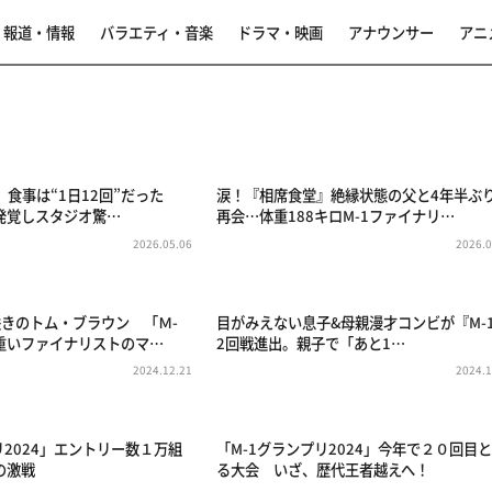
報道・情報
バラエティ・音楽
ドラマ・映画
アナウンサー
アニ
人、食事は“1日12回”だった
涙！『相席食堂』絶縁状態の父と4年半ぶ
発覚しスタジオ驚…
再会…体重188キロM-1ファイナリ…
2026.05.06
2026.0
咲きのトム・ブラウン 「Ｍ-
目がみえない息子&母親漫才コンビが『M-
重いファイナリストのマ…
2回戦進出。親子で「あと1…
2024.12.21
2024.1
リ2024」エントリー数１万組
「M-1グランプリ2024」今年で２０回目
の激戦
る大会 いざ、歴代王者越えへ！