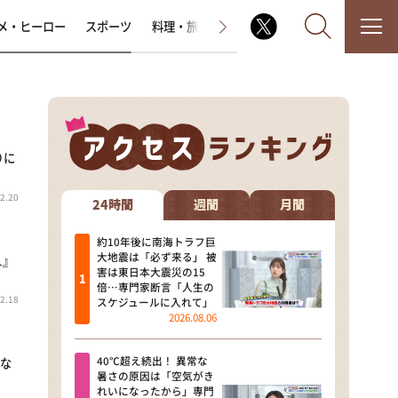
メ・ヒーロー
スポーツ
料理・旅
ラジオ番組
その他
りに
なるみ・岡村の過ぎるTV
2.20
相席食堂
24時間
週間
月間
これ余談なんですけど・・・
約10年後に南海トラフ巨
大地震は「必ず来る」 被
1』
害は東日本大震災の15
～人生密着トークバラエティ！
倍…専門家断言「人生の
～ やすとものいたって真剣です
2.18
スケジュールに入れて」
2026.08.06
探偵！ナイトスクープ
40℃超え続出！ 異常な
とな
news おかえり
暑さの原因は「空気がき
れいになったから」専門