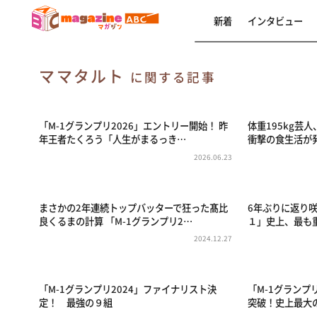
新着
インタビュー
ママタルト
に関する記事
「M-1グランプリ2026」エントリー開始！ 昨
体重195kg芸
年王者たくろう「人生がまるっき…
衝撃の食生活が
2026.06.23
まさかの2年連続トップバッターで狂った髙比
6年ぶりに返り
良くるまの計算 「M-1グランプリ2…
１」史上、最も
2024.12.27
「M-1グランプリ2024」ファイナリスト決
「M-1グランプ
定！ 最強の９組
突破！史上最大