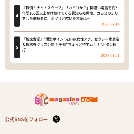
『探偵！ナイトスクープ』「カヨコか？」間違い電話を約7
年間100回以上かけ続けてくる見知らぬ男性。カヨコのふり
をした依頼者に、ポツリと呟いた言葉は…
2026.07.14
『相席食堂』“爆烈ボイン”元NHK女性アナ、セクシー水着姿
＆規格外グッズ公開！ 千鳥“ちょっと待てぃ！！”ボタン連
打
2026.07.21
公式SNSをフォロー