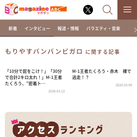
新着
インタビュー
報道・情報
バラエティ・音楽
ドラ
もりやすバンバンビガロ
に関する記事
なるみ・岡村の過ぎるTV
相席食堂
「10分で屁をこけ！」「30分
M-1王者たくろう・赤木 裸で
で合計2キロ太れ！」M-1王者
逃走！？
これ余談なんですけど・・・
たくろう、“密着ト…
2026.03.09
～人生密着トークバラエティ！～ やすとものいたっ
2026.03.12
て真剣です
探偵！ナイトスクープ
news おかえり
河合＆A.B.C-Z塚田×福井アナ「なんでやねん！？」
（news おかえり）