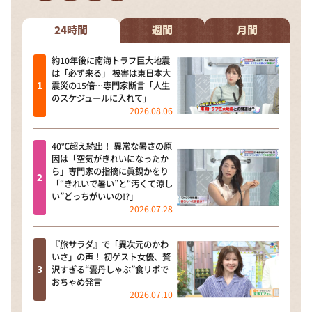
DAIGOも台所 ～きょうの献立 何にする？～
本日はダイアンなり！シーズン２
24時間
週間
月間
朝だ！生です旅サラダ
約10年後に南海トラフ巨大地震
は「必ず来る」 被害は東日本大
教えて！ニュースライブ 正義のミカタ
震災の15倍…専門家断言「人生
のスケジュールに入れて」
ＬＩＦＥ～夢のカタチ～
2026.08.06
新婚さんいらっしゃい！
40℃超え続出！ 異常な暑さの原
ポツンと一軒家
因は「空気がきれいになったか
ら」専門家の指摘に眞鍋かをり
ザキ山小屋本館
「“きれいで暑い”と“汚くて涼し
い”どっちがいいの!?」
ぺこぱのまるスポ
2026.07.28
アナ回覧板
『旅サラダ』で「異次元のかわ
いさ」の声！ 初ゲスト女優、贅
沢すぎる“雲丹しゃぶ”食リポで
おちゃめ発言
2026.07.10