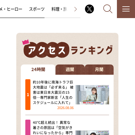
メ・ヒーロー
スポーツ
料理・旅
ラジオ番組
その他
なるみ・岡村の過ぎるTV
相席食堂
24時間
週間
月間
これ余談なんですけど・・・
約10年後に南海トラフ巨
大地震は「必ず来る」 被
害は東日本大震災の15
～人生密着トークバラエティ！
倍…専門家断言「人生の
～ やすとものいたって真剣です
スケジュールに入れて」
2026.08.06
探偵！ナイトスクープ
40℃超え続出！ 異常な
news おかえり
暑さの原因は「空気がき
れいになったから」専門