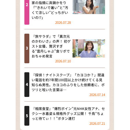
河合＆A.B.C-Z塚田×福井アナ
家の指摘に眞鍋かをり
「“きれいで暑い”と“汚
「なんでやねん！？」（news お
くて涼しい”どっちがい
かえり）
いの!?」
2026.07.28
DAIGOも台所 ～きょうの献立 何
にする？～
『旅サラダ』で「異次元
のかわいさ」の声！ 初ゲ
本日はダイアンなり！シーズン２
スト女優、贅沢すぎ
る“雲丹しゃぶ”食リポで
朝だ！生です旅サラダ
おちゃめ発言
2026.07.10
教えて！ニュースライブ 正義の
ミカタ
『探偵！ナイトスクープ』「カヨコか？」間違
い電話を約7年間100回以上かけ続けてくる見
ＬＩＦＥ～夢のカタチ～
知らぬ男性。カヨコのふりをした依頼者に、ポ
ツリと呟いた言葉は…
2026.07.14
新婚さんいらっしゃい！
ポツンと一軒家
『相席食堂』“爆烈ボイン”元NHK女性アナ、セ
クシー水着姿＆規格外グッズ公開！ 千鳥“ちょ
っと待てぃ！！”ボタン連打
ザキ山小屋本館
2026.07.21